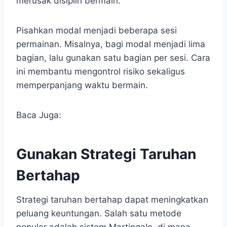
merusak disiplin bermain.
Pisahkan modal menjadi beberapa sesi
permainan. Misalnya, bagi modal menjadi lima
bagian, lalu gunakan satu bagian per sesi. Cara
ini membantu mengontrol risiko sekaligus
memperpanjang waktu bermain.
Baca Juga:
Gunakan Strategi Taruhan
Bertahap
Strategi taruhan bertahap dapat meningkatkan
peluang keuntungan. Salah satu metode