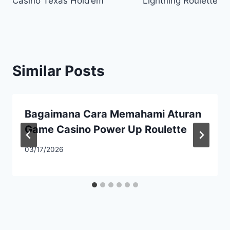
Casino Texas Hold’em
Lightning Roulette
Similar Posts
Bagaimana Cara Memahami Aturan
Game Casino Power Up Roulette
03/17/2026