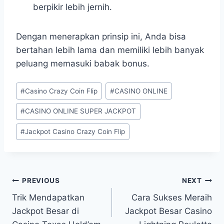
berpikir lebih jernih.
Dengan menerapkan prinsip ini, Anda bisa
bertahan lebih lama dan memiliki lebih banyak
peluang memasuki babak bonus.
Post
#
Casino Crazy Coin Flip
#
CASINO ONLINE
Tags:
#
CASINO ONLINE SUPER JACKPOT
#
Jackpot Casino Crazy Coin Flip
Post
PREVIOUS
NEXT
Trik Mendapatkan
Cara Sukses Meraih
navigation
Jackpot Besar di
Jackpot Besar Casino