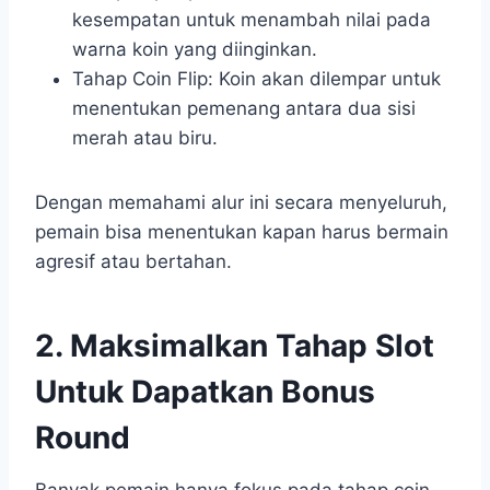
kesempatan untuk menambah nilai pada
warna koin yang diinginkan.
Tahap Coin Flip: Koin akan dilempar untuk
menentukan pemenang antara dua sisi
merah atau biru.
Dengan memahami alur ini secara menyeluruh,
pemain bisa menentukan kapan harus bermain
agresif atau bertahan.
2. Maksimalkan Tahap Slot
Untuk Dapatkan Bonus
Round