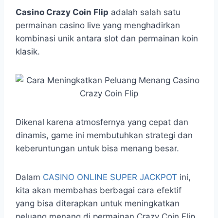
h
a
e
e
k
i
a
c
s
l
y
n
Casino Crazy Coin Flip
adalah salah satu
t
e
s
e
p
e
permainan casino live yang menghadirkan
s
b
e
g
e
kombinasi unik antara slot dan permainan koin
A
o
n
r
klasik.
p
o
g
a
p
k
e
m
r
Dikenal karena atmosfernya yang cepat dan
dinamis, game ini membutuhkan strategi dan
keberuntungan untuk bisa menang besar.
Dalam
CASINO ONLINE SUPER JACKPOT
ini,
kita akan membahas berbagai cara efektif
yang bisa diterapkan untuk meningkatkan
peluang menang di permainan Crazy Coin Flip,