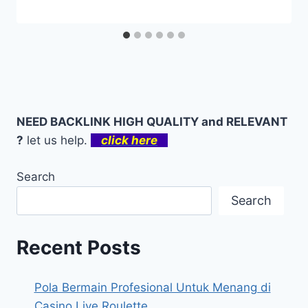
NEED BACKLINK HIGH QUALITY and RELEVANT
?
let us help.
click here
Search
Search
Recent Posts
Pola Bermain Profesional Untuk Menang di
Casino Live Roulette