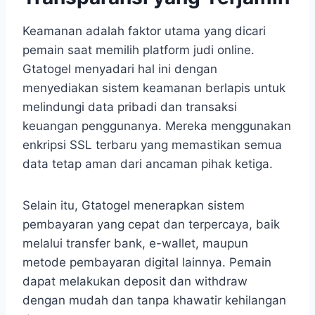
Keamanan adalah faktor utama yang dicari
pemain saat memilih platform judi online.
Gtatogel menyadari hal ini dengan
menyediakan sistem keamanan berlapis untuk
melindungi data pribadi dan transaksi
keuangan penggunanya. Mereka menggunakan
enkripsi SSL terbaru yang memastikan semua
data tetap aman dari ancaman pihak ketiga.
Selain itu, Gtatogel menerapkan sistem
pembayaran yang cepat dan terpercaya, baik
melalui transfer bank, e-wallet, maupun
metode pembayaran digital lainnya. Pemain
dapat melakukan deposit dan withdraw
dengan mudah dan tanpa khawatir kehilangan