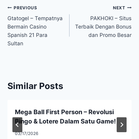
Post
PREVIOUS
NEXT
Gtatogel – Tempatnya
PAKHOKI – Situs
navigation
Bermain Casino
Terbaik Dengan Bonus
Spanish 21 Para
dan Promo Besar
Sultan
Similar Posts
Mega Ball First Person – Revolusi
Bingo & Lotere Dalam Satu Game!
03/17/2026