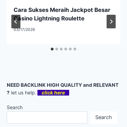
Cara Sukses Meraih Jackpot Besar
Casino Lightning Roulette
03/17/2026
NEED BACKLINK HIGH QUALITY and RELEVANT
?
let us help.
click here
Search
Search