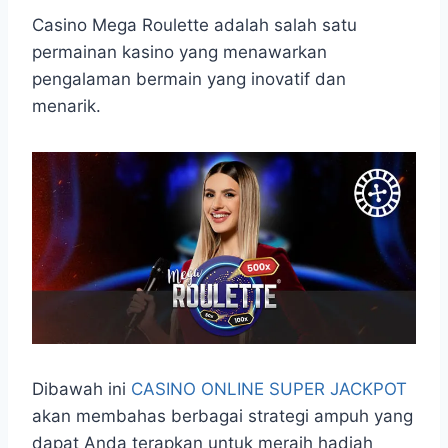
h
a
e
e
k
i
a
c
s
l
y
n
Casino Mega Roulette adalah salah satu
t
e
s
e
p
e
permainan kasino yang menawarkan
s
b
e
g
e
pengalaman bermain yang inovatif dan
A
o
n
r
menarik.
p
o
g
a
p
k
e
m
r
Dibawah ini
CASINO ONLINE SUPER JACKPOT
akan membahas berbagai strategi ampuh yang
dapat Anda terapkan untuk meraih hadiah