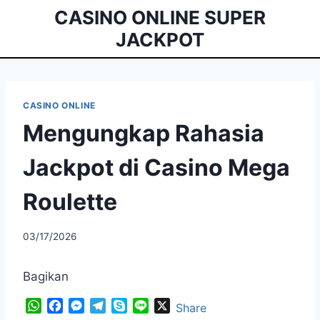
Skip
CASINO ONLINE SUPER
to
JACKPOT
content
CASINO ONLINE
Mengungkap Rahasia
Jackpot di Casino Mega
Roulette
By
03/17/2026
adminmilk
Bagikan
W
F
M
T
S
L
X
Share