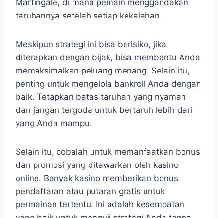
Martingale, di mana pemain menggandakan
taruhannya setelah setiap kekalahan.
Meskipun strategi ini bisa berisiko, jika
diterapkan dengan bijak, bisa membantu Anda
memaksimalkan peluang menang. Selain itu,
penting untuk mengelola bankroll Anda dengan
baik. Tetapkan batas taruhan yang nyaman
dan jangan tergoda untuk bertaruh lebih dari
yang Anda mampu.
Selain itu, cobalah untuk memanfaatkan bonus
dan promosi yang ditawarkan oleh kasino
online. Banyak kasino memberikan bonus
pendaftaran atau putaran gratis untuk
permainan tertentu. Ini adalah kesempatan
yang baik untuk menguji strategi Anda tanpa