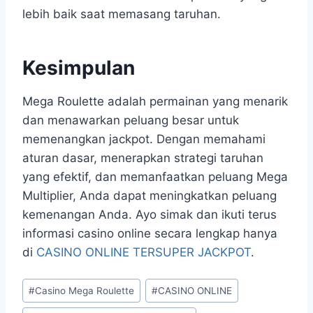
lebih baik saat memasang taruhan.
Kesimpulan
Mega Roulette adalah permainan yang menarik
dan menawarkan peluang besar untuk
memenangkan jackpot. Dengan memahami
aturan dasar, menerapkan strategi taruhan
yang efektif, dan memanfaatkan peluang Mega
Multiplier, Anda dapat meningkatkan peluang
kemenangan Anda. Ayo simak dan ikuti terus
informasi casino online secara lengkap hanya
di
CASINO ONLINE TERSUPER JACKPOT
.
Post
#
Casino Mega Roulette
#
CASINO ONLINE
Tags: