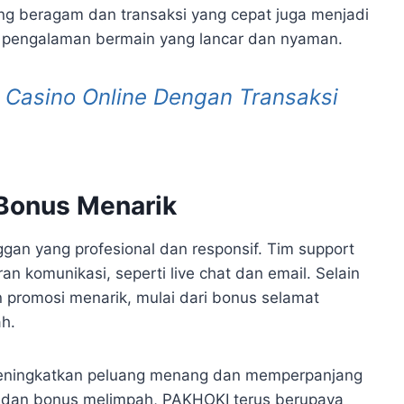
 beragam dan transaksi yang cepat juga menjadi
ng pengalaman bermain yang lancar dan nyaman.
 Casino Online Dengan Transaksi
Bonus Menarik
gan yang profesional dan responsif. Tim support
n komunikasi, seperti live chat dan email. Selain
n promosi menarik, mulai dari bonus selamat
h.
meningkatkan peluang menang dan memperpanjang
 dan bonus melimpah, PAKHOKI terus berupaya