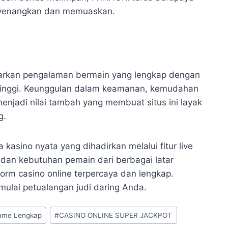
yenangkan dan memuaskan.
warkan pengalaman bermain yang lengkap dengan
 tinggi. Keunggulan dalam keamanan, kemudahan
enjadi nilai tambah yang membuat situs ini layak
g.
asino nyata yang dihadirkan melalui fitur live
an kebutuhan pemain dari berbagai latar
form casino online terpercaya dan lengkap.
ulai petualangan judi daring Anda.
Game Lengkap
#
CASINO ONLINE SUPER JACKPOT