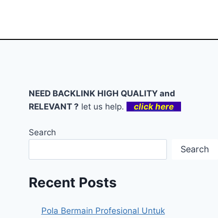
NEED BACKLINK HIGH QUALITY and
RELEVANT ?
let us help.
click here
Search
Search
Recent Posts
Pola Bermain Profesional Untuk