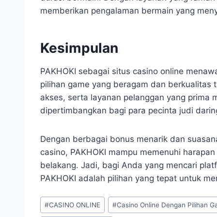
memberikan pengalaman bermain yang men
Kesimpulan
PAKHOKI sebagai situs casino online mena
pilihan game yang beragam dan berkualitas
akses, serta layanan pelanggan yang prima m
dipertimbangkan bagi para pecinta judi darin
Dengan berbagai bonus menarik dan suasana k
casino, PAKHOKI mampu memenuhi harapan d
belakang. Jadi, bagi Anda yang mencari plat
PAKHOKI adalah pilihan yang tepat untuk mem
Post
#
CASINO ONLINE
#
Casino Online Dengan Pilihan 
Tags: