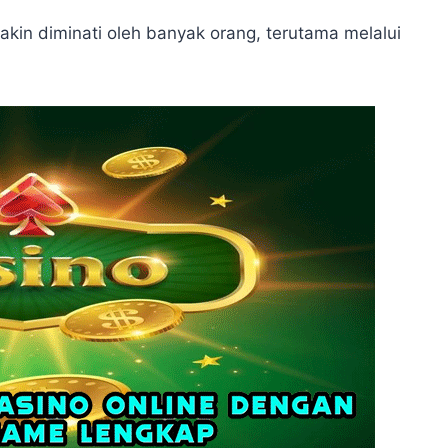
makin diminati oleh banyak orang, terutama melalui