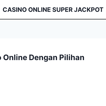
CASINO ONLINE SUPER JACKPOT
 Online Dengan Pilihan