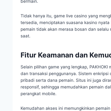
bermain.
Tidak hanya itu, game live casino yang meng
tersedia, menciptakan suasana kasino nyata 
pemain tidak akan merasa bosan dan selalu m
saat.
Fitur Keamanan dan Kemu
Selain pilihan game yang lengkap, PAKHOKI 
dan transaksi penggunanya. Sistem enkripsi 
pribadi serta dana pemain. Situs ini juga di
responsif, sehingga memudahkan pemain dal
perangkat mobile.
Kemudahan akses ini memungkinkan pemain d