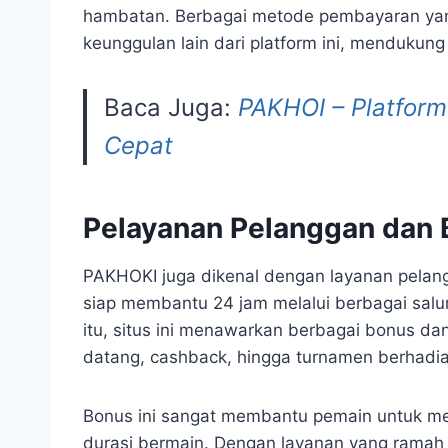
hambatan. Berbagai metode pembayaran yang
keunggulan lain dari platform ini, menduku
Baca Juga:
PAKHOI – Platform
Cepat
Pelayanan Pelanggan dan 
PAKHOKI juga dikenal dengan layanan pelang
siap membantu 24 jam melalui berbagai salura
itu, situs ini menawarkan berbagai bonus da
datang, cashback, hingga turnamen berhadia
Bonus ini sangat membantu pemain untuk 
durasi bermain. Dengan layanan yang ramah