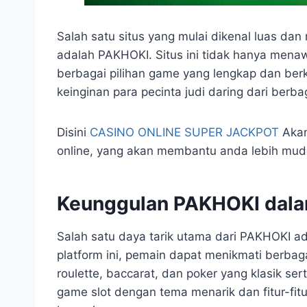
Salah satu situs yang mulai dikenal luas d
adalah PAKHOKI. Situs ini tidak hanya men
berbagai pilihan game yang lengkap dan ber
keinginan para pecinta judi daring dari berba
Disini
CASINO ONLINE SUPER JACKPOT
Akan
online, yang akan membantu anda lebih mu
Keunggulan PAKHOKI dala
Salah satu daya tarik utama dari PAKHOKI a
platform ini, pemain dapat menikmati berbaga
roulette, baccarat, dan poker yang klasik ser
game slot dengan tema menarik dan fitur-fit