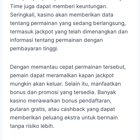
Time juga dapat memberi keuntungan.
Seringkali, kasino akan memberikan data
tentang permainan yang sedang berlangsung,
termasuk jackpot yang telah dimenangkan dan
informasi tentang permainan dengan
pembayaran tinggi.
Dengan memantau cepat permainan tersebut,
pemain dapat meramalkan kapan jackpot
mungkin akan keluar. Selain itu, manfaatkan
bonus dan promosi yang tersedia. Banyak
kasino menawarkan bonus pendaftaran,
putaran gratis, atau cashback yang dapat
memberikan peluang ekstra untuk bermain
tanpa risiko lebih.