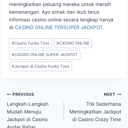
meningkatkan peluang mereka untuk meraih
kemenangan. Ayo simak dan ikuti terus
informasi casino online secara lengkap hanya
di
CASINO ONLINE TERSUPER JACKPOT
.
Post
#
Casino Funky Time
#
CASINO ONLINE
Tags:
#
CASINO ONLINE SUPER JACKPOT
#
Jackpot di Casino Funky Time
Post
PREVIOUS
NEXT
Langkah-Langkah
Trik Sederhana
navigation
Mudah Menuju
Meningkatkan Jackpot
Jackpot di Casino
di Casino Crazy Time
Andar Bahar