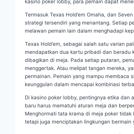
kasino poker lobby, para pemain dapat mene
Termasuk Texas Hold’em Omaha, dan Seven 
strategi tersendiri yang menantang. Setiap
melawan pemain lain dalam menghadapi keput
Texas Hold’em, sebagai salah satu varian p
mendapatkan dua kartu pribadi dan beradu 
dibagikan di meja. Pada setiap putaran, pe
menggertak. Atau melipat tangan mereka, y
permainan. Pemain yang mampu membaca sit
keunggulan dalam mencapai kombinasi terb
Di kasino poker lobby, pentingnya etika dan
baru harus mematuhi aturan meja dan berperi
Menghormati tata krama di meja poker tida
tetapi juga menciptakan lingkungan bermain 