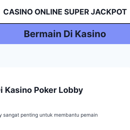
CASINO ONLINE SUPER JACKPOT
Bermain Di Kasino
i Kasino Poker Lobby
bby sangat penting untuk membantu pemain