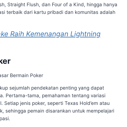
sh, Straight Flush, dan Four of a Kind, hingga hanya
 terbaik dari kartu pribadi dan komunitas adalah
ake Raih Kemenangan Lightning
ker
akup sejumlah pendekatan penting yang dapat
a. Pertama-tama, pemahaman tentang variasi
 Setiap jenis poker, seperti Texas Hold’em atau
ik, sehingga pemain disarankan untuk mempelajari
pasi.