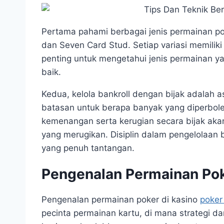
Pertama pahami berbagai jenis permainan po
dan Seven Card Stud. Setiap variasi memiliki
penting untuk mengetahui jenis permainan y
baik.
Kedua, kelola bankroll dengan bijak adalah 
batasan untuk berapa banyak yang diperbol
kemenangan serta kerugian secara bijak ak
yang merugikan. Disiplin dalam pengelolaan b
yang penuh tantangan.
Pengenalan Permainan Pok
Pengenalan permainan poker di kasino
poker
pecinta permainan kartu, di mana strategi 