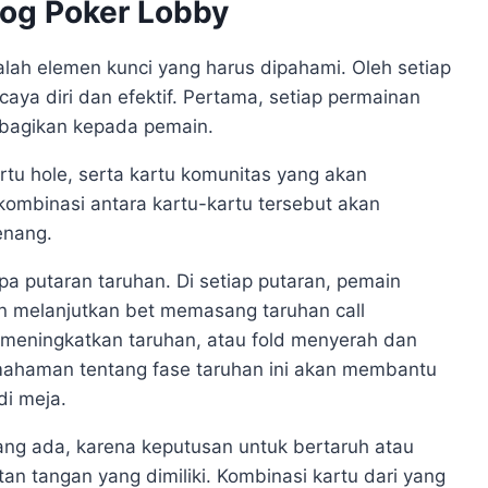
log Poker Lobby
alah elemen kunci yang harus dipahami. Oleh setiap
aya diri dan efektif.​ Pertama, setiap permainan
ibagikan kepada pemain.
artu hole, serta kartu komunitas yang akan
 kombinasi antara kartu-kartu tersebut akan
enang.
a putaran taruhan. Di setiap putaran, pemain
an melanjutkan bet memasang taruhan call
e meningkatkan taruhan, atau fold menyerah dan
emahaman tentang fase taruhan ini akan membantu
di meja.
ang ada, karena keputusan untuk bertaruh atau
an tangan yang dimiliki. Kombinasi kartu dari yang