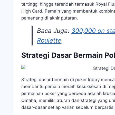
tertinggi hingga terendah termasuk Royal Flu
High Card. Pemain yang membentuk kombinasi
pemenang di akhir putaran.
Baca Juga:
300,000 on st
Roulette
Strategi Dasar Bermain Po
Strategi dasar bermain di poker lobby menc
membantu pemain meraih kesuksesan di mej
permainan poker yang berbeda adalah krusial.
Omaha, memiliki aturan dan strategi yang un
dasar-dasar setiap varian sebelum berpartisi