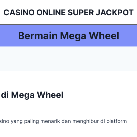
CASINO ONLINE SUPER JACKPOT
Bermain Mega Wheel
 di Mega Wheel
ino yang paling menarik dan menghibur di platform