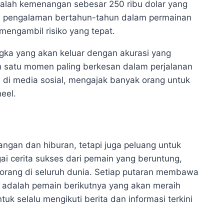
dalah kemenangan sebesar 250 ribu dolar yang
gan pengalaman bertahun-tahun dalam permainan
mengambil risiko yang tepat.
ngka yang akan keluar dengan akurasi yang
 satu momen paling berkesan dalam perjalanan
di media sosial, mengajak banyak orang untuk
eel.
gan dan hiburan, tetapi juga peluang untuk
 cerita sukses dari pemain yang beruntung,
n orang di seluruh dunia. Setiap putaran membawa
 adalah pemain berikutnya yang akan meraih
uk selalu mengikuti berita dan informasi terkini