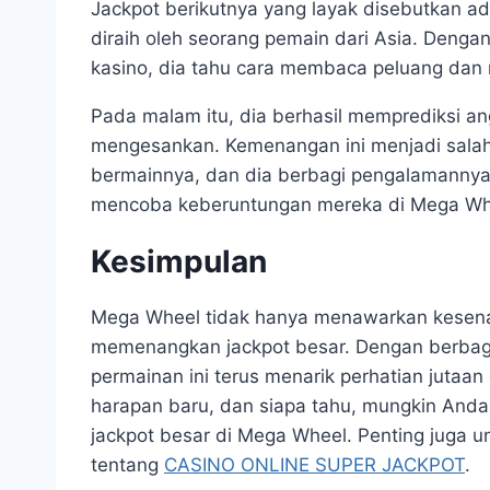
Jackpot berikutnya yang layak disebutkan a
diraih oleh seorang pemain dari Asia. Den
kasino, dia tahu cara membaca peluang dan 
Pada malam itu, dia berhasil memprediksi a
mengesankan. Kemenangan ini menjadi salah
bermainnya, dan dia berbagi pengalamannya 
mencoba keberuntungan mereka di Mega Wh
Kesimpulan
Mega Wheel tidak hanya menawarkan kesenan
memenangkan jackpot besar. Dengan berbagai
permainan ini terus menarik perhatian jutaa
harapan baru, dan siapa tahu, mungkin Anda
jackpot besar di Mega Wheel. Penting juga unt
tentang
CASINO ONLINE SUPER JACKPOT
.