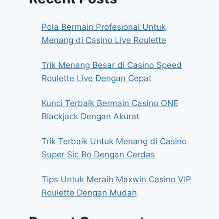
Pola Bermain Profesional Untuk
Menang di Casino Live Roulette
Trik Menang Besar di Casino Speed
Roulette Live Dengan Cepat
Kunci Terbaik Bermain Casino ONE
Blackjack Dengan Akurat
Trik Terbaik Untuk Menang di Casino
Super Sic Bo Dengan Cerdas
Tips Untuk Meraih Maxwin Casino VIP
Roulette Dengan Mudah