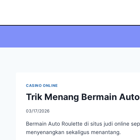
Skip
to
content
CASINO ONLINE
Trik Menang Bermain Auto 
03/17/2026
Bermain Auto Roulette di situs judi online s
menyenangkan sekaligus menantang.