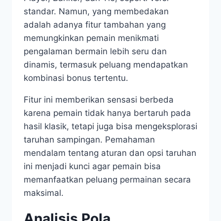
standar. Namun, yang membedakan
adalah adanya fitur tambahan yang
memungkinkan pemain menikmati
pengalaman bermain lebih seru dan
dinamis, termasuk peluang mendapatkan
kombinasi bonus tertentu.
Fitur ini memberikan sensasi berbeda
karena pemain tidak hanya bertaruh pada
hasil klasik, tetapi juga bisa mengeksplorasi
taruhan sampingan. Pemahaman
mendalam tentang aturan dan opsi taruhan
ini menjadi kunci agar pemain bisa
memanfaatkan peluang permainan secara
maksimal.
Analisis Pola