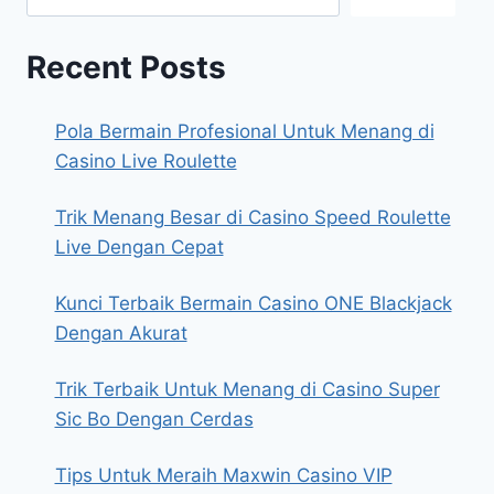
Recent Posts
Pola Bermain Profesional Untuk Menang di
Casino Live Roulette
Trik Menang Besar di Casino Speed Roulette
Live Dengan Cepat
Kunci Terbaik Bermain Casino ONE Blackjack
Dengan Akurat
Trik Terbaik Untuk Menang di Casino Super
Sic Bo Dengan Cerdas
Tips Untuk Meraih Maxwin Casino VIP