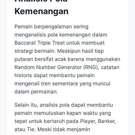
Kemenangan
Pemain berpengalaman sering
menganalisis pola kemenangan dalam
Baccarat Triple Treat untuk membuat
strategi bermain. Meskipun hasil tiap
putaran bersifat acak karena menggunakan
Random Number Generator (RNG), catatan
historis dapat membantu pemain
mengenali tren sementara yang muncul
dalam permainan.
Selain itu, analisis pola dapat membantu
pemain memutuskan kapan waktu yang
tepat untuk bertaruh pada Player, Banker,
atau Tie. Meski tidak menjamin