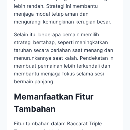
lebih rendah. Strategi ini membantu
menjaga modal tetap aman dan
mengurangi kemungkinan kerugian besar.
Selain itu, beberapa pemain memilih
strategi bertahap, seperti meningkatkan
taruhan secara perlahan saat menang dan
menurunkannya saat kalah. Pendekatan ini
membuat permainan lebih terkendali dan
membantu menjaga fokus selama sesi
bermain panjang.
Memanfaatkan Fitur
Tambahan
Fitur tambahan dalam Baccarat Triple