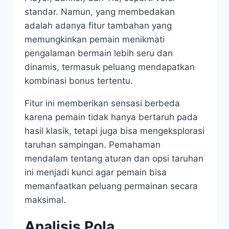
standar. Namun, yang membedakan
adalah adanya fitur tambahan yang
memungkinkan pemain menikmati
pengalaman bermain lebih seru dan
dinamis, termasuk peluang mendapatkan
kombinasi bonus tertentu.
Fitur ini memberikan sensasi berbeda
karena pemain tidak hanya bertaruh pada
hasil klasik, tetapi juga bisa mengeksplorasi
taruhan sampingan. Pemahaman
mendalam tentang aturan dan opsi taruhan
ini menjadi kunci agar pemain bisa
memanfaatkan peluang permainan secara
maksimal.
Analisis Pola