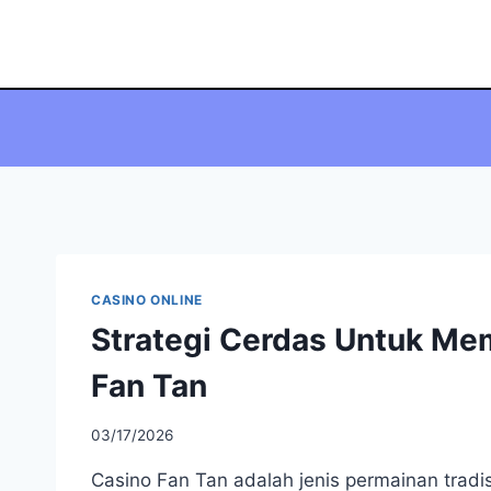
Skip
to
content
CASINO ONLINE
Strategi Cerdas Untuk Me
Fan Tan
03/17/2026
Casino Fan Tan adalah jenis permainan tradis