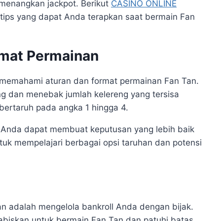
menangkan jackpot. Berikut
CASINO ONLINE
ps yang dapat Anda terapkan saat bermain Fan
mat Permainan
 memahami aturan dan format permainan Fan Tan.
ng dan menebak jumlah kelereng yang tersisa
bertaruh pada angka 1 hingga 4.
 Anda dapat membuat keputusan yang lebih baik
uk mempelajari berbagai opsi taruhan dan potensi
an adalah mengelola bankroll Anda dengan bijak.
abiskan untuk bermain Fan Tan dan patuhi batas