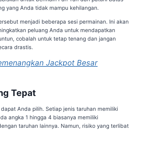
ng yang Anda tidak mampu kehilangan.
ersebut menjadi beberapa sesi permainan. Ini akan
ningkatkan peluang Anda untuk mendapatkan
untun, cobalah untuk tetap tenang dan jangan
cara drastis.
Memenangkan Jackpot Besar
ng Tepat
dapat Anda pilih. Setiap jenis taruhan memiliki
da angka 1 hingga 4 biasanya memiliki
engan taruhan lainnya. Namun, risiko yang terlibat