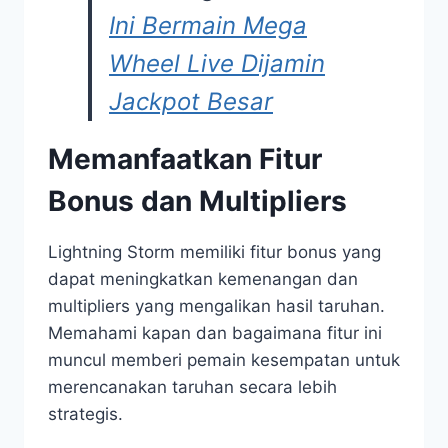
Ini Bermain Mega
Wheel Live Dijamin
Jackpot Besar
Memanfaatkan Fitur
Bonus dan Multipliers
Lightning Storm memiliki fitur bonus yang
dapat meningkatkan kemenangan dan
multipliers yang mengalikan hasil taruhan.
Memahami kapan dan bagaimana fitur ini
muncul memberi pemain kesempatan untuk
merencanakan taruhan secara lebih
strategis.