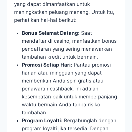
yang dapat dimanfaatkan untuk
meningkatkan peluang menang. Untuk itu,
perhatikan hal-hal berikut:
Bonus Selamat Datang:
Saat
mendaftar di casino, manfaatkan bonus
pendaftaran yang sering menawarkan
tambahan kredit untuk bermain.
Promosi Setiap Hari:
Pantau promosi
harian atau mingguan yang dapat
memberikan Anda spin gratis atau
penawaran cashback. Ini adalah
kesempatan baik untuk memperpanjang
waktu bermain Anda tanpa risiko
tambahan.
Program Loyalti:
Bergabunglah dengan
program loyalti jika tersedia. Dengan