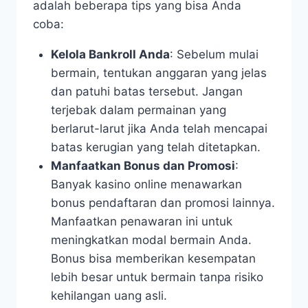
adalah beberapa tips yang bisa Anda
coba:
Kelola Bankroll Anda
: Sebelum mulai
bermain, tentukan anggaran yang jelas
dan patuhi batas tersebut. Jangan
terjebak dalam permainan yang
berlarut-larut jika Anda telah mencapai
batas kerugian yang telah ditetapkan.
Manfaatkan Bonus dan Promosi
:
Banyak kasino online menawarkan
bonus pendaftaran dan promosi lainnya.
Manfaatkan penawaran ini untuk
meningkatkan modal bermain Anda.
Bonus bisa memberikan kesempatan
lebih besar untuk bermain tanpa risiko
kehilangan uang asli.