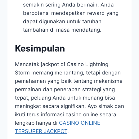
semakin sering Anda bermain, Anda
berpotensi mendapatkan reward yang
dapat digunakan untuk taruhan
tambahan di masa mendatang.
Kesimpulan
Mencetak jackpot di Casino Lightning
Storm memang menantang, tetapi dengan
pemahaman yang baik tentang mekanisme
permainan dan penerapan strategi yang
tepat, peluang Anda untuk menang bisa
meningkat secara signifikan. Ayo simak dan
ikuti terus informasi casino online secara
lengkap hanya di
CASINO ONLINE
TERSUPER JACKPOT
.