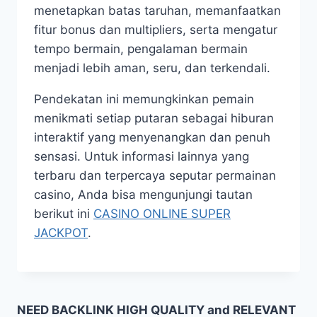
menetapkan batas taruhan, memanfaatkan
fitur bonus dan multipliers, serta mengatur
tempo bermain, pengalaman bermain
menjadi lebih aman, seru, dan terkendali.
Pendekatan ini memungkinkan pemain
menikmati setiap putaran sebagai hiburan
interaktif yang menyenangkan dan penuh
sensasi. Untuk informasi lainnya yang
terbaru dan terpercaya seputar permainan
casino, Anda bisa mengunjungi tautan
berikut ini
CASINO ONLINE SUPER
JACKPOT
.
NEED BACKLINK HIGH QUALITY and RELEVANT