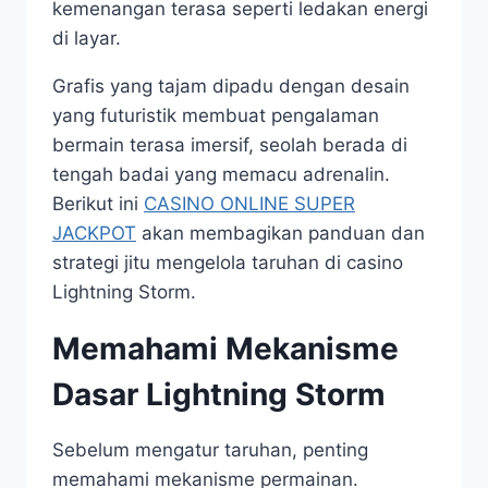
kemenangan terasa seperti ledakan energi
di layar.
Grafis yang tajam dipadu dengan desain
yang futuristik membuat pengalaman
bermain terasa imersif, seolah berada di
tengah badai yang memacu adrenalin.
Berikut ini
CASINO ONLINE SUPER
JACKPOT
akan membagikan panduan dan
strategi jitu mengelola taruhan di casino
Lightning Storm.
Memahami Mekanisme
Dasar Lightning Storm
Sebelum mengatur taruhan, penting
memahami mekanisme permainan.