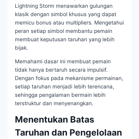
Lightning Storm menawarkan gulungan
klasik dengan simbol khusus yang dapat
memicu bonus atau multipliers. Mengetahui
peran setiap simbol membantu pemain
membuat keputusan taruhan yang lebih
bijak.
Memahami dasar ini membuat pemain
tidak hanya bertaruh secara impulsif.
Dengan fokus pada mekanisme permainan,
setiap taruhan menjadi lebih terencana,
sehingga pengalaman bermain lebih
terstruktur dan menyenangkan.
Menentukan Batas
Taruhan dan Pengelolaan