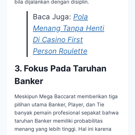
bila dijalankan dengan disiplin.
Baca Juga:
Pola
Menang Tanpa Henti
Di Casino First
Person Roulette
3. Fokus Pada Taruhan
Banker
Meskipun Mega Baccarat memberikan tiga
pilihan utama Banker, Player, dan Tie
banyak pemain profesional sepakat bahwa
taruhan Banker memiliki probabilitas
menang yang lebih tinggi. Hal ini karena