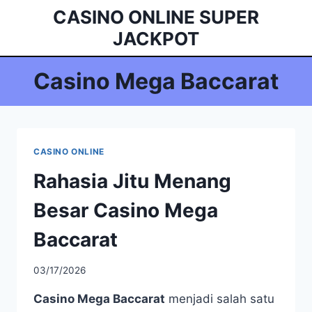
Skip
CASINO ONLINE SUPER
to
JACKPOT
content
Casino Mega Baccarat
CASINO ONLINE
Rahasia Jitu Menang
Besar Casino Mega
Baccarat
03/17/2026
Casino Mega Baccarat
menjadi salah satu