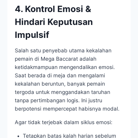
4. Kontrol Emosi &
Hindari Keputusan
Impulsif
Salah satu penyebab utama kekalahan
pemain di Mega Baccarat adalah
ketidakmampuan mengendalikan emosi.
Saat berada di meja dan mengalami
kekalahan beruntun, banyak pemain
tergoda untuk menggandakan taruhan
tanpa pertimbangan logis. Ini justru
berpotensi mempercepat habisnya modal.
Agar tidak terjebak dalam siklus emosi:
Tetapkan batas kalah harian sebelum