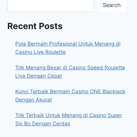
Search
Recent Posts
Pola Bermain Profesional Untuk Menang di
Casino Live Roulette
Trik Menang Besar di Casino Speed Roulette
Live Dengan Cepat
Kunci Terbaik Bermain Casino ONE Blackjack
Dengan Akurat
Trik Terbaik Untuk Menang di Casino Super
Sic Bo Dengan Cerdas