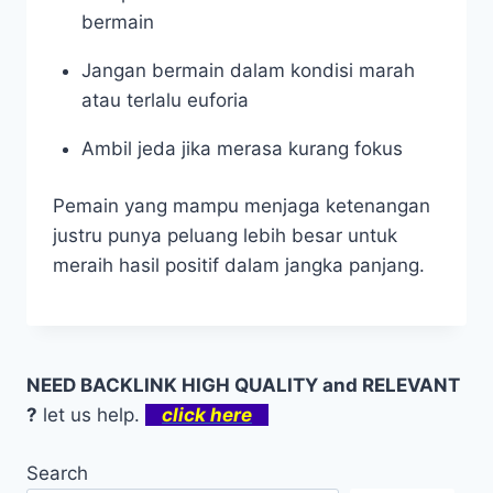
bermain
Jangan bermain dalam kondisi marah
atau terlalu euforia
Ambil jeda jika merasa kurang fokus
Pemain yang mampu menjaga ketenangan
justru punya peluang lebih besar untuk
meraih hasil positif dalam jangka panjang.
NEED BACKLINK HIGH QUALITY and RELEVANT
?
let us help.
click here
Search