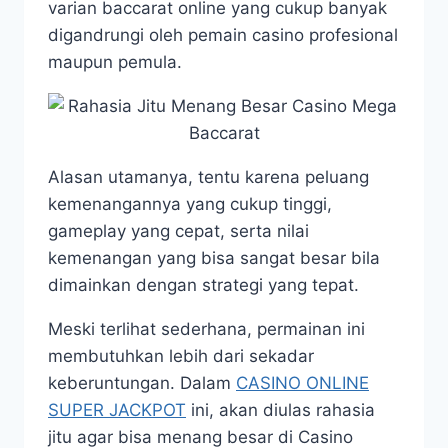
varian baccarat online yang cukup banyak
digandrungi oleh pemain casino profesional
maupun pemula.
Alasan utamanya, tentu karena peluang
kemenangannya yang cukup tinggi,
gameplay yang cepat, serta nilai
kemenangan yang bisa sangat besar bila
dimainkan dengan strategi yang tepat.
Meski terlihat sederhana, permainan ini
membutuhkan lebih dari sekadar
keberuntungan. Dalam
CASINO ONLINE
SUPER JACKPOT
ini, akan diulas rahasia
jitu agar bisa menang besar di Casino