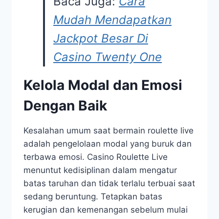
Baca Juga:
Cara
Mudah Mendapatkan
Jackpot Besar Di
Casino Twenty One
Kelola Modal dan Emosi
Dengan Baik
Kesalahan umum saat bermain roulette live
adalah pengelolaan modal yang buruk dan
terbawa emosi. Casino Roulette Live
menuntut kedisiplinan dalam mengatur
batas taruhan dan tidak terlalu terbuai saat
sedang beruntung. Tetapkan batas
kerugian dan kemenangan sebelum mulai