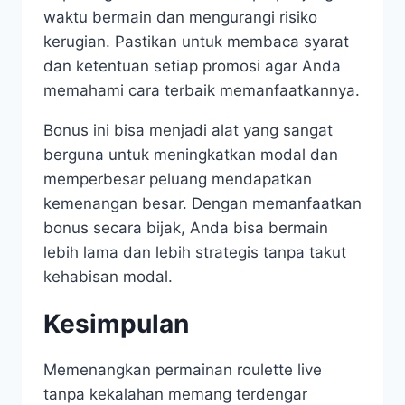
waktu bermain dan mengurangi risiko
kerugian. Pastikan untuk membaca syarat
dan ketentuan setiap promosi agar Anda
memahami cara terbaik memanfaatkannya.
Bonus ini bisa menjadi alat yang sangat
berguna untuk meningkatkan modal dan
memperbesar peluang mendapatkan
kemenangan besar. Dengan memanfaatkan
bonus secara bijak, Anda bisa bermain
lebih lama dan lebih strategis tanpa takut
kehabisan modal.
Kesimpulan
Memenangkan permainan roulette live
tanpa kekalahan memang terdengar