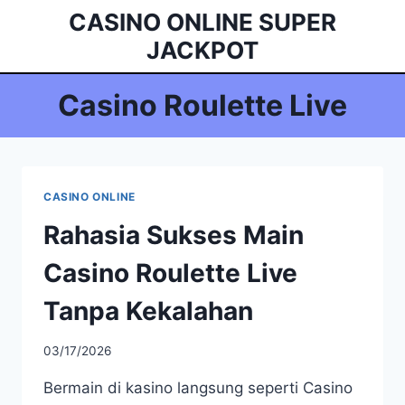
Skip
CASINO ONLINE SUPER
to
JACKPOT
content
Casino Roulette Live
CASINO ONLINE
Rahasia Sukses Main
Casino Roulette Live
Tanpa Kekalahan
03/17/2026
Bermain di kasino langsung seperti Casino