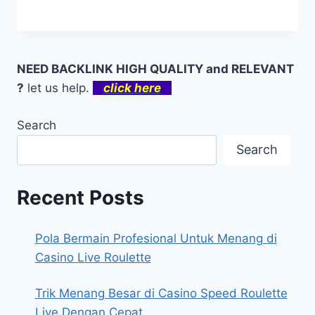
NEED BACKLINK HIGH QUALITY and RELEVANT
?
let us help.
click here
Search
Search
Recent Posts
Pola Bermain Profesional Untuk Menang di
Casino Live Roulette
Trik Menang Besar di Casino Speed Roulette
Live Dengan Cepat