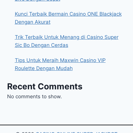
Kunci Terbaik Bermain Casino ONE Blackjack
Dengan Akurat
Trik Terbaik Untuk Menang di Casino Super
Sic Bo Dengan Cerdas
Tips Untuk Meraih Maxwin Casino VIP
Roulette Dengan Mudah
Recent Comments
No comments to show.