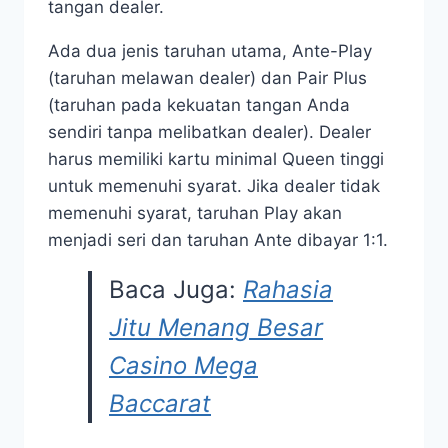
tangan dealer.
Ada dua jenis taruhan utama, Ante-Play
(taruhan melawan dealer) dan Pair Plus
(taruhan pada kekuatan tangan Anda
sendiri tanpa melibatkan dealer). Dealer
harus memiliki kartu minimal Queen tinggi
untuk memenuhi syarat. Jika dealer tidak
memenuhi syarat, taruhan Play akan
menjadi seri dan taruhan Ante dibayar 1:1.
Baca Juga:
Rahasia
Jitu Menang Besar
Casino Mega
Baccarat