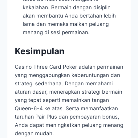
kekalahan. Bermain dengan disiplin
akan membantu Anda bertahan lebih
lama dan memaksimalkan peluang
menang di sesi permainan.
Kesimpulan
Casino Three Card Poker adalah permainan
yang menggabungkan keberuntungan dan
strategi sederhana. Dengan memahami
aturan dasar, menerapkan strategi bermain
yang tepat seperti memainkan tangan
Queen-6-4 ke atas. Serta memanfaatkan
taruhan Pair Plus dan pembayaran bonus,
Anda dapat meningkatkan peluang menang
dengan mudah.