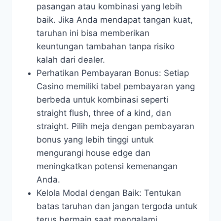
pasangan atau kombinasi yang lebih
baik. Jika Anda mendapat tangan kuat,
taruhan ini bisa memberikan
keuntungan tambahan tanpa risiko
kalah dari dealer.
Perhatikan Pembayaran Bonus: Setiap
Casino memiliki tabel pembayaran yang
berbeda untuk kombinasi seperti
straight flush, three of a kind, dan
straight. Pilih meja dengan pembayaran
bonus yang lebih tinggi untuk
mengurangi house edge dan
meningkatkan potensi kemenangan
Anda.
Kelola Modal dengan Baik: Tentukan
batas taruhan dan jangan tergoda untuk
terus bermain saat mengalami