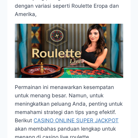
dengan variasi seperti Roulette Eropa dan
Amerika,
Permainan ini menawarkan kesempatan
untuk menang besar. Namun, untuk
meningkatkan peluang Anda, penting untuk
memahami strategi dan tips yang efektif.
Berikut
CASINO ONLINE SUPER JACKPOT
akan membahas panduan lengkap untuk
menang di casino live roulette.