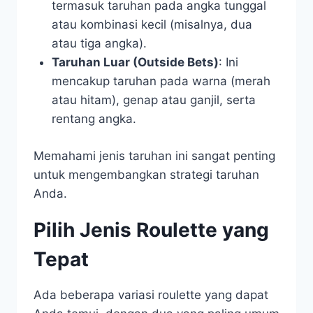
termasuk taruhan pada angka tunggal
atau kombinasi kecil (misalnya, dua
atau tiga angka).
Taruhan Luar (Outside Bets)
: Ini
mencakup taruhan pada warna (merah
atau hitam), genap atau ganjil, serta
rentang angka.
Memahami jenis taruhan ini sangat penting
untuk mengembangkan strategi taruhan
Anda.
Pilih Jenis Roulette yang
Tepat
Ada beberapa variasi roulette yang dapat