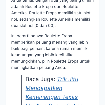
Anda temui, dengan dua yang paling umum
adalah Roulette Eropa dan Roulette
Amerika. Roulette Eropa memiliki satu slot
nol, sedangkan Roulette Amerika memiliki
dua slot nol (0 dan 00).
Ini berarti bahwa Roulette Eropa
memberikan peluang menang yang lebih
baik bagi pemain, karena rumah memiliki
keuntungan yang lebih kecil. Jika
memungkinkan, pilih Roulette Eropa untuk
meningkatkan peluang Anda.
Baca Juga:
Trik Jitu
Mendapatkan
Kemenangan Texas