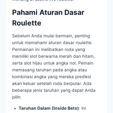
Pahami Aturan Dasar
Roulette
Sebelum Anda mulai bermain, penting
untuk memahami aturan dasar roulette.
Permainan ini melibatkan roda yang
memiliki slot berwarna merah dan hitam,
serta slot hijau untuk angka nol. Pemain
memasang taruhan pada angka atau
kombinasi angka yang mereka prediksi
akan keluar setelah roda berputar. Ada
beberapa jenis taruhan yang dapat Anda
pilih:
Taruhan Dalam (Inside Bets)
: Ini