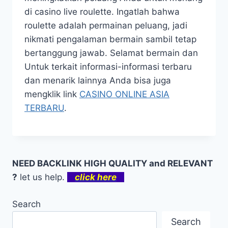
di casino live roulette. Ingatlah bahwa
roulette adalah permainan peluang, jadi
nikmati pengalaman bermain sambil tetap
bertanggung jawab. Selamat bermain dan
Untuk terkait informasi-informasi terbaru
dan menarik lainnya Anda bisa juga
mengklik link
CASINO ONLINE ASIA
TERBARU
.
NEED BACKLINK HIGH QUALITY and RELEVANT
?
let us help.
click here
Search
Search