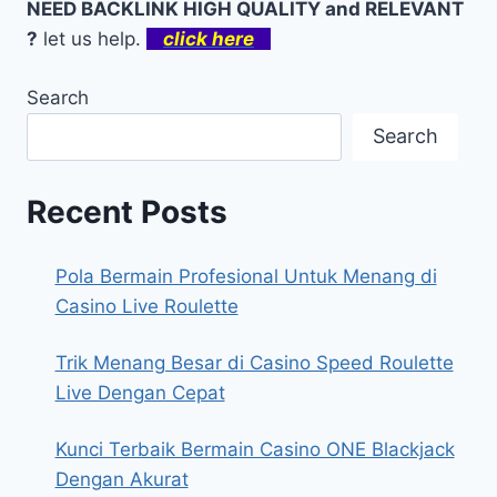
NEED BACKLINK HIGH QUALITY and RELEVANT
?
let us help.
click here
Search
Search
Recent Posts
Pola Bermain Profesional Untuk Menang di
Casino Live Roulette
Trik Menang Besar di Casino Speed Roulette
Live Dengan Cepat
Kunci Terbaik Bermain Casino ONE Blackjack
Dengan Akurat