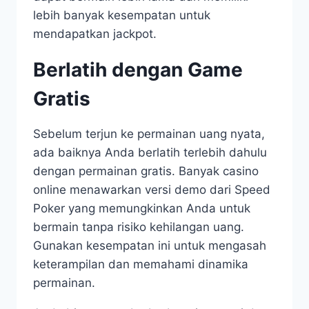
lebih banyak kesempatan untuk
mendapatkan jackpot.
Berlatih dengan Game
Gratis
Sebelum terjun ke permainan uang nyata,
ada baiknya Anda berlatih terlebih dahulu
dengan permainan gratis. Banyak casino
online menawarkan versi demo dari Speed
Poker yang memungkinkan Anda untuk
bermain tanpa risiko kehilangan uang.
Gunakan kesempatan ini untuk mengasah
keterampilan dan memahami dinamika
permainan.