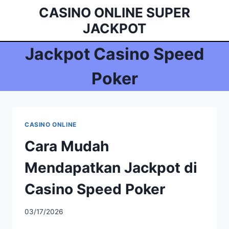
Skip
CASINO ONLINE SUPER
to
JACKPOT
content
Jackpot Casino Speed
Poker
CASINO ONLINE
Cara Mudah
Mendapatkan Jackpot di
Casino Speed Poker
03/17/2026