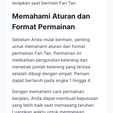
terapkan saat bermain Fan Tan.
Memahami Aturan dan
Format Permainan
Sebelum Anda mulai bermain, penting
untuk memahami aturan dan format
permainan Fan Tan. Permainan ini
melibatkan pengundian kelereng dan
menebak jumlah kelereng yang tersisa
setelah dibagi dengan empat. Pemain
dapat bertaruh pada angka 1 hingga 4.
Dengan memahami cara permainan
berjalan, Anda dapat membuat keputusan
yang lebih baik saat memasang taruhan.
Luangkan waktu untuk mempelajari