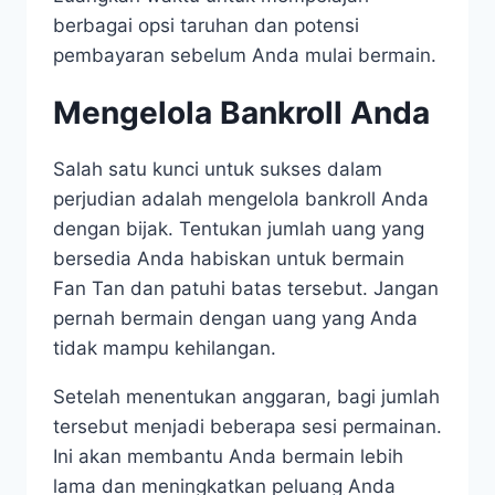
berbagai opsi taruhan dan potensi
pembayaran sebelum Anda mulai bermain.
Mengelola Bankroll Anda
Salah satu kunci untuk sukses dalam
perjudian adalah mengelola bankroll Anda
dengan bijak. Tentukan jumlah uang yang
bersedia Anda habiskan untuk bermain
Fan Tan dan patuhi batas tersebut. Jangan
pernah bermain dengan uang yang Anda
tidak mampu kehilangan.
Setelah menentukan anggaran, bagi jumlah
tersebut menjadi beberapa sesi permainan.
Ini akan membantu Anda bermain lebih
lama dan meningkatkan peluang Anda