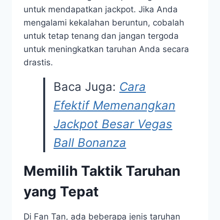
untuk mendapatkan jackpot. Jika Anda
mengalami kekalahan beruntun, cobalah
untuk tetap tenang dan jangan tergoda
untuk meningkatkan taruhan Anda secara
drastis.
Baca Juga:
Cara
Efektif Memenangkan
Jackpot Besar Vegas
Ball Bonanza
Memilih Taktik Taruhan
yang Tepat
Di Fan Tan, ada beberapa jenis taruhan