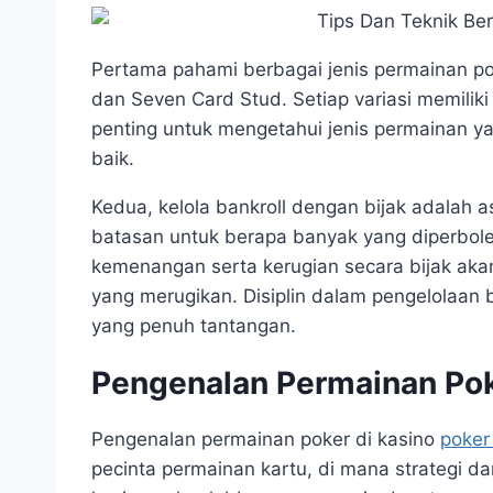
Pertama pahami berbagai jenis permainan po
dan Seven Card Stud. Setiap variasi memiliki
penting untuk mengetahui jenis permainan y
baik.
Kedua, kelola bankroll dengan bijak adalah 
batasan untuk berapa banyak yang diperbol
kemenangan serta kerugian secara bijak ak
yang merugikan. Disiplin dalam pengelolaan b
yang penuh tantangan.
Pengenalan Permainan Pok
Pengenalan permainan poker di kasino
poker
pecinta permainan kartu, di mana strategi 