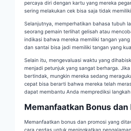
percaya diri dengan kartu yang mereka pega
sering melakukan cek bisa saja tidak memilik
Selanjutnya, memperhatikan bahasa tubuh 
seorang pemain terlihat gelisah atau menco
indikasi bahwa mereka memiliki tangan yang
dan santai bisa jadi memiliki tangan yang ku
Selain itu, mengevaluasi waktu yang dihabi
menjadi petunjuk yang sangat berharga. Ji
bertindak, mungkin mereka sedang meraguka
cepat bisa berarti bahwa mereka telah meras
dapat membantu Anda memprediksi langkah 
Memanfaatkan Bonus dan 
Memanfaatkan bonus dan promosi yang ditawa
cara cerdas untuk meningkatkan pengalama