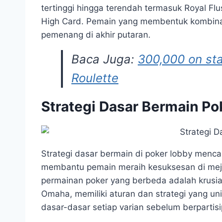
tertinggi hingga terendah termasuk Royal Flu
High Card. Pemain yang membentuk kombinasi
pemenang di akhir putaran.
Baca Juga:
300,000 on st
Roulette
Strategi Dasar Bermain Po
Strategi dasar bermain di poker lobby menc
membantu pemain meraih kesuksesan di mej
permainan poker yang berbeda adalah krusial.
Omaha, memiliki aturan dan strategi yang un
dasar-dasar setiap varian sebelum berpartisi