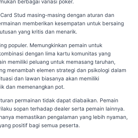
mukan berbagai variasi poker.
Card Stud masing-masing dengan aturan dan
 permainan memberikan kesempatan untuk bersaing
usan yang kritis dan menarik.
aling populer. Memungkinkan pemain untuk
kombinasi dengan lima kartu komunitas yang
main memiliki peluang untuk memasang taruhan,
ang menambah elemen strategi dan psikologi dalam
uasi dan lawan biasanya akan memiliki
aik dan memenangkan pot.
 aturan permainan tidak dapat diabaikan. Pemain
laku sopan terhadap dealer serta pemain lainnya.
k hanya memastikan pengalaman yang lebih nyaman,
yang positif bagi semua peserta.