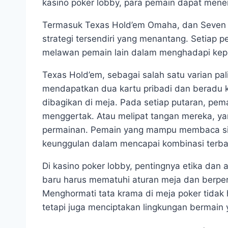
kasino poker lobby, para pemain dapat mene
Termasuk Texas Hold’em Omaha, dan Seven 
strategi tersendiri yang menantang. Setiap
melawan pemain lain dalam menghadapi keput
Texas Hold’em, sebagai salah satu varian p
mendapatkan dua kartu pribadi dan beradu 
dibagikan di meja. Pada setiap putaran, pe
menggertak. Atau melipat tangan mereka, y
permainan. Pemain yang mampu membaca sit
keunggulan dalam mencapai kombinasi terb
Di kasino poker lobby, pentingnya etika dan
baru harus mematuhi aturan meja dan berperi
Menghormati tata krama di meja poker tida
tetapi juga menciptakan lingkungan bermain 