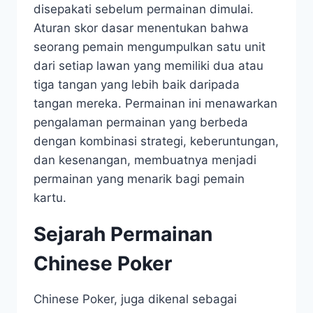
disepakati sebelum permainan dimulai.
Aturan skor dasar menentukan bahwa
seorang pemain mengumpulkan satu unit
dari setiap lawan yang memiliki dua atau
tiga tangan yang lebih baik daripada
tangan mereka. Permainan ini menawarkan
pengalaman permainan yang berbeda
dengan kombinasi strategi, keberuntungan,
dan kesenangan, membuatnya menjadi
permainan yang menarik bagi pemain
kartu.
Sejarah Permainan
Chinese Poker
Chinese Poker, juga dikenal sebagai