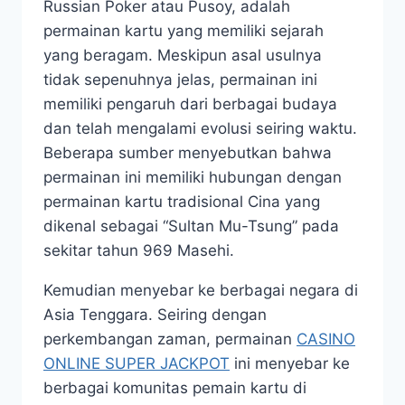
Russian Poker atau Pusoy, adalah
permainan kartu yang memiliki sejarah
yang beragam. Meskipun asal usulnya
tidak sepenuhnya jelas, permainan ini
memiliki pengaruh dari berbagai budaya
dan telah mengalami evolusi seiring waktu.
Beberapa sumber menyebutkan bahwa
permainan ini memiliki hubungan dengan
permainan kartu tradisional Cina yang
dikenal sebagai “Sultan Mu-Tsung” pada
sekitar tahun 969 Masehi.
Kemudian menyebar ke berbagai negara di
Asia Tenggara. Seiring dengan
perkembangan zaman, permainan
CASINO
ONLINE SUPER JACKPOT
ini menyebar ke
berbagai komunitas pemain kartu di