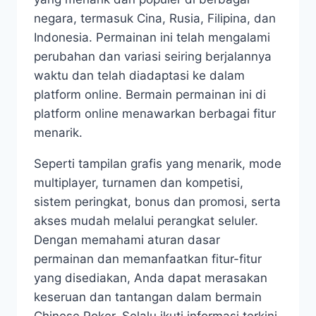
negara, termasuk Cina, Rusia, Filipina, dan
Indonesia. Permainan ini telah mengalami
perubahan dan variasi seiring berjalannya
waktu dan telah diadaptasi ke dalam
platform online. Bermain permainan ini di
platform online menawarkan berbagai fitur
menarik.
Seperti tampilan grafis yang menarik, mode
multiplayer, turnamen dan kompetisi,
sistem peringkat, bonus dan promosi, serta
akses mudah melalui perangkat seluler.
Dengan memahami aturan dasar
permainan dan memanfaatkan fitur-fitur
yang disediakan, Anda dapat merasakan
keseruan dan tantangan dalam bermain
Chinese Poker. Selalu ikuti informasi terkini