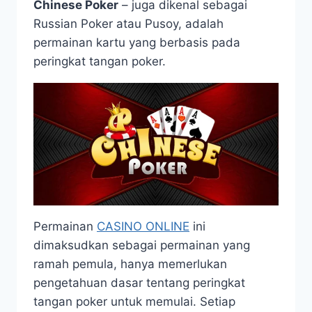
Chinese Poker
– juga dikenal sebagai
Russian Poker atau Pusoy, adalah
permainan kartu yang berbasis pada
peringkat tangan poker.
Permainan
CASINO ONLINE
ini
dimaksudkan sebagai permainan yang
ramah pemula, hanya memerlukan
pengetahuan dasar tentang peringkat
tangan poker untuk memulai. Setiap