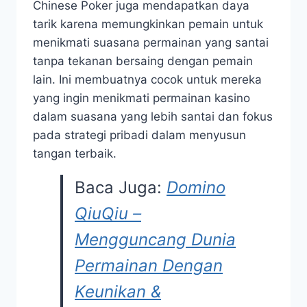
Chinese Poker juga mendapatkan daya
tarik karena memungkinkan pemain untuk
menikmati suasana permainan yang santai
tanpa tekanan bersaing dengan pemain
lain. Ini membuatnya cocok untuk mereka
yang ingin menikmati permainan kasino
dalam suasana yang lebih santai dan fokus
pada strategi pribadi dalam menyusun
tangan terbaik.
Baca Juga:
Domino
QiuQiu –
Mengguncang Dunia
Permainan Dengan
Keunikan &