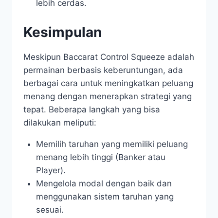
lebih cerdas.
Kesimpulan
Meskipun Baccarat Control Squeeze adalah
permainan berbasis keberuntungan, ada
berbagai cara untuk meningkatkan peluang
menang dengan menerapkan strategi yang
tepat. Beberapa langkah yang bisa
dilakukan meliputi:
Memilih taruhan yang memiliki peluang
menang lebih tinggi (Banker atau
Player).
Mengelola modal dengan baik dan
menggunakan sistem taruhan yang
sesuai.