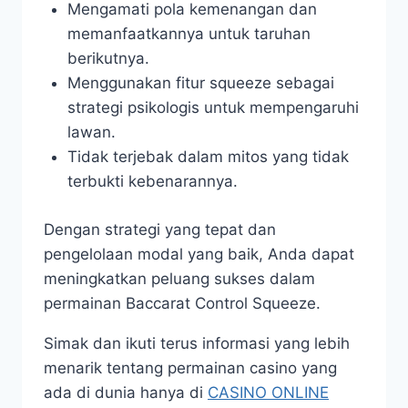
Mengamati pola kemenangan dan
memanfaatkannya untuk taruhan
berikutnya.
Menggunakan fitur squeeze sebagai
strategi psikologis untuk mempengaruhi
lawan.
Tidak terjebak dalam mitos yang tidak
terbukti kebenarannya.
Dengan strategi yang tepat dan
pengelolaan modal yang baik, Anda dapat
meningkatkan peluang sukses dalam
permainan Baccarat Control Squeeze.
Simak dan ikuti terus informasi yang lebih
menarik tentang permainan casino yang
ada di dunia hanya di
CASINO ONLINE