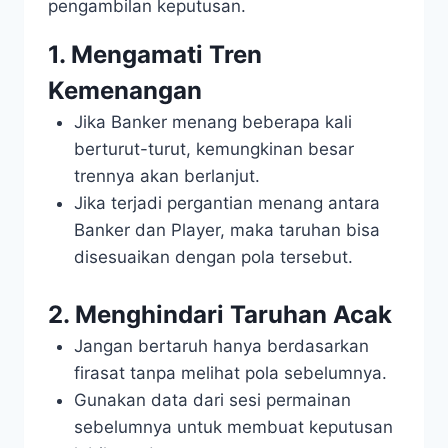
pengambilan keputusan.
1. Mengamati Tren
Kemenangan
Jika Banker menang beberapa kali
berturut-turut, kemungkinan besar
trennya akan berlanjut.
Jika terjadi pergantian menang antara
Banker dan Player, maka taruhan bisa
disesuaikan dengan pola tersebut.
2. Menghindari Taruhan Acak
Jangan bertaruh hanya berdasarkan
firasat tanpa melihat pola sebelumnya.
Gunakan data dari sesi permainan
sebelumnya untuk membuat keputusan