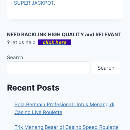
SUPER JACKPOT
.
NEED BACKLINK HIGH QUALITY and RELEVANT
?
let us help.
click here
Search
Search
Recent Posts
Pola Bermain Profesional Untuk Menang di
Casino Live Roulette
Trik Menang Besar di Casino Speed Roulette