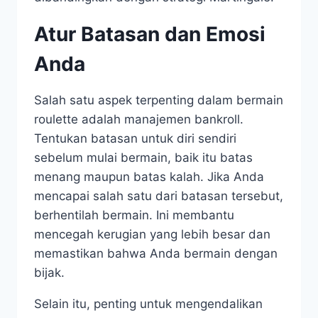
Atur Batasan dan Emosi
Anda
Salah satu aspek terpenting dalam bermain
roulette adalah manajemen bankroll.
Tentukan batasan untuk diri sendiri
sebelum mulai bermain, baik itu batas
menang maupun batas kalah. Jika Anda
mencapai salah satu dari batasan tersebut,
berhentilah bermain. Ini membantu
mencegah kerugian yang lebih besar dan
memastikan bahwa Anda bermain dengan
bijak.
Selain itu, penting untuk mengendalikan