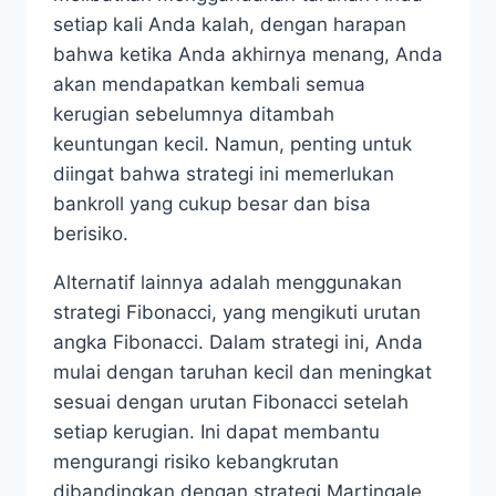
setiap kali Anda kalah, dengan harapan
bahwa ketika Anda akhirnya menang, Anda
akan mendapatkan kembali semua
kerugian sebelumnya ditambah
keuntungan kecil. Namun, penting untuk
diingat bahwa strategi ini memerlukan
bankroll yang cukup besar dan bisa
berisiko.
Alternatif lainnya adalah menggunakan
strategi Fibonacci, yang mengikuti urutan
angka Fibonacci. Dalam strategi ini, Anda
mulai dengan taruhan kecil dan meningkat
sesuai dengan urutan Fibonacci setelah
setiap kerugian. Ini dapat membantu
mengurangi risiko kebangkrutan
dibandingkan dengan strategi Martingale.