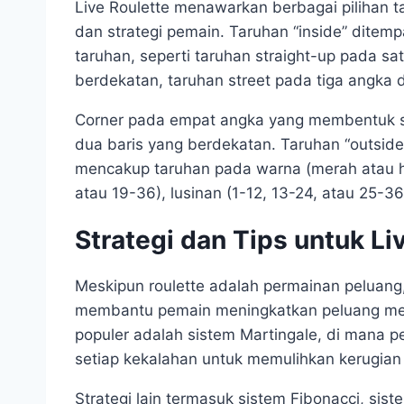
Live Roulette menawarkan berbagai pilihan t
dan strategi pemain. Taruhan “inside” ditem
taruhan, seperti taruhan straight-up pada s
berdekatan, taruhan street pada tiga angka d
Corner pada empat angka yang membentuk s
dua baris yang berdekatan. Taruhan “outside”
mencakup taruhan pada warna (merah atau hit
atau 19-36), lusinan (1-12, 13-24, atau 25-36
Strategi dan Tips untuk Li
Meskipun roulette adalah permainan peluang,
membantu pemain meningkatkan peluang mere
populer adalah sistem Martingale, di mana
setiap kekalahan untuk memulihkan kerugia
Strategi lain termasuk sistem Fibonacci, si