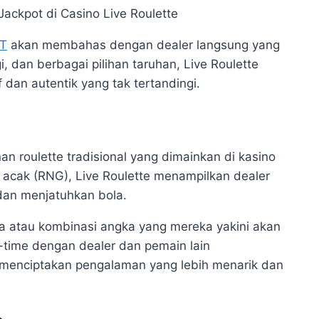
T
akan membahas dengan dealer langsung yang
i, dan berbagai pilihan taruhan, Live Roulette
dan autentik yang tak tertandingi.
nan roulette tradisional yang dimainkan di kasino
a acak (RNG), Live Roulette menampilkan dealer
dan menjatuhkan bola.
 atau kombinasi angka yang mereka yakini akan
l-time dengan dealer dan pemain lain
menciptakan pengalaman yang lebih menarik dan