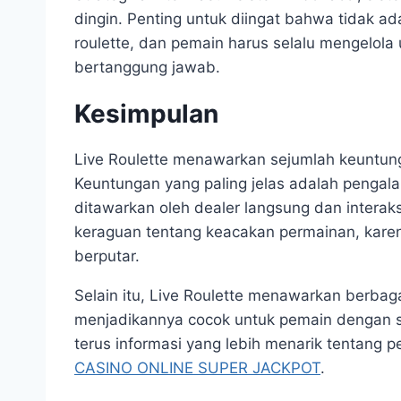
dingin. Penting untuk diingat bahwa tidak 
roulette, dan pemain harus selalu mengelol
bertanggung jawab.
Kesimpulan
Live Roulette menawarkan sejumlah keuntung
Keuntungan yang paling jelas adalah pengala
ditawarkan oleh dealer langsung dan interaks
keraguan tentang keacakan permainan, karen
berputar.
Selain itu, Live Roulette menawarkan berbag
menjadikannya cocok untuk pemain dengan s
terus informasi yang lebih menarik tentang 
CASINO ONLINE SUPER JACKPOT
.