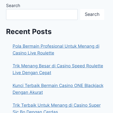
Search
Search
Recent Posts
Pola Bermain Profesional Untuk Menang di
Casino Live Roulette
Trik Menang Besar di Casino Speed Roulette
Live Dengan Cepat
Kunci Terbaik Bermain Casino ONE Blackjack
Dengan Akurat
Trik Terbaik Untuk Menang di Casino Super
Sic Bo Dengan Cerdas