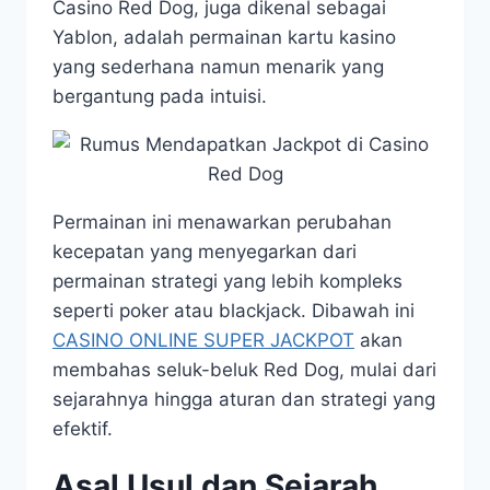
Casino Red Dog, juga dikenal sebagai
Yablon, adalah permainan kartu kasino
yang sederhana namun menarik yang
bergantung pada intuisi.
Permainan ini menawarkan perubahan
kecepatan yang menyegarkan dari
permainan strategi yang lebih kompleks
seperti poker atau blackjack. Dibawah ini
CASINO ONLINE SUPER JACKPOT
akan
membahas seluk-beluk Red Dog, mulai dari
sejarahnya hingga aturan dan strategi yang
efektif.
Asal Usul dan Sejarah