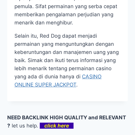
pemula. Sifat permainan yang serba cepat
memberikan pengalaman perjudian yang
menarik dan menghibur.
Selain itu, Red Dog dapat menjadi
permainan yang menguntungkan dengan
keberuntungan dan manajemen uang yang
baik. Simak dan ikuti terus informasi yang
lebih menarik tentang permainan casino
yang ada di dunia hanya di
CASINO
ONLINE SUPER JACKPOT
.
NEED BACKLINK HIGH QUALITY and RELEVANT
?
let us help.
click here