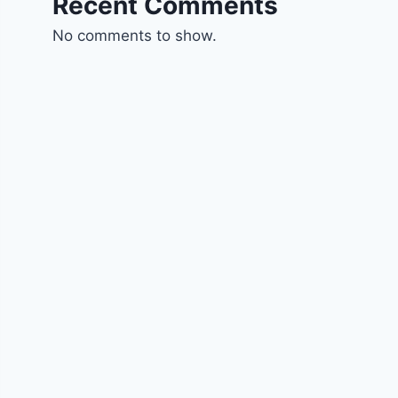
Recent Comments
No comments to show.