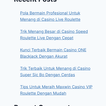
Pola Bermain Profesional Untuk
Menang di Casino Live Roulette
Trik Menang Besar di Casino Speed
Roulette Live Dengan Cepat
Kunci Terbaik Bermain Casino ONE
Blackjack Dengan Akurat
Trik Terbaik Untuk Menang di Casino
Super Sic Bo Dengan Cerdas
Tips Untuk Meraih Maxwin Casino VIP
Roulette Dengan Mudah