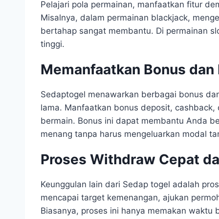
Pelajari pola permainan, manfaatkan fitur de
Misalnya, dalam permainan blackjack, menge
bertahap sangat membantu. Di permainan slot
tinggi.
Memanfaatkan Bonus dan 
Sedaptogel menawarkan berbagai bonus dan
lama. Manfaatkan bonus deposit, cashback
bermain. Bonus ini dapat membantu Anda be
menang tanpa harus mengeluarkan modal ta
Proses Withdraw Cepat d
Keunggulan lain dari Sedap togel adalah pr
mencapai target kemenangan, ajukan permoho
Biasanya, proses ini hanya memakan waktu 