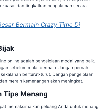
a kuasai dan tingkatkan pengalaman secara
esar Bermain Crazy Time Di
ijak
ino online adalah pengelolaan modal yang baik.
ngan sebelum mulai bermain. Jangan pernah
 kekalahan berturut-turut. Dengan pengelolaan
n dan meraih kemenangan akan meningkat.
n Tips Menang
 dapat memaksimalkan peluang Anda untuk menang.