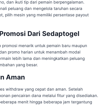
mo, dan ikuti tip dari pemain berpengalaman.
nali peluang dan mengelola taruhan secara
, pilih mesin yang memiliki persentase payout
Promosi Dari Sedaptogel
 promosi menarik untuk pemain baru maupun
, dan promo harian untuk menambah modal
rmain lebih lama dan meningkatkan peluang
mbahan yang besar.
an Aman
oses withdraw yang cepat dan aman. Setelah
nan pencairan dana melalui fitur yang disediakan.
beberapa menit hingga beberapa jam tergantung