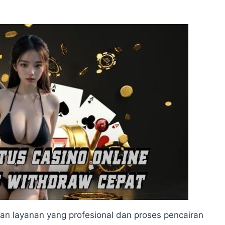
gan layanan yang profesional dan proses pencairan