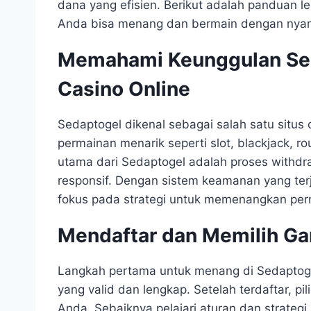
dana yang efisien. Berikut adalah panduan 
Anda bisa menang dan bermain dengan nyam
Memahami Keunggulan Sed
Casino Online
Sedaptogel dikenal sebagai salah satu situs
permainan menarik seperti slot, blackjack, ro
utama dari Sedaptogel adalah proses withd
responsif. Dengan sistem keamanan yang te
fokus pada strategi untuk memenangkan per
Mendaftar dan Memilih G
Langkah pertama untuk menang di Sedaptog
yang valid dan lengkap. Setelah terdaftar, p
Anda. Sebaiknya pelajari aturan dan strateg