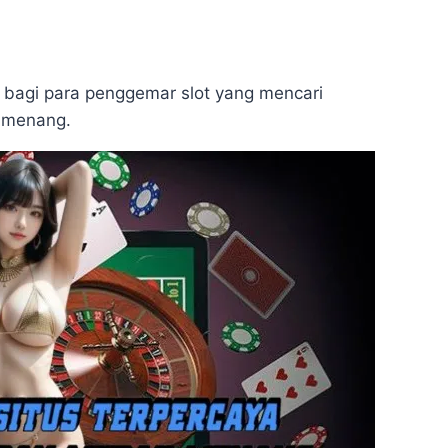
k bagi para penggemar slot yang mencari
 menang.