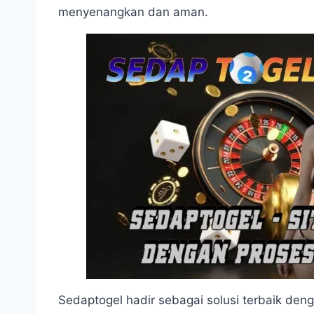
menyenangkan dan aman.
Sedaptogel hadir sebagai solusi terbaik den