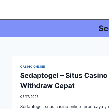
Skip
to
content
Se
CASINO ONLINE
Sedaptogel – Situs Casino
Withdraw Cepat
03/17/2026
Sedaptogel, situs casino online terpercaya