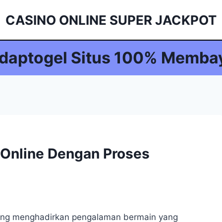
CASINO ONLINE SUPER JACKPOT
daptogel Situs 100% Memba
 Online Dengan Proses
 yang menghadirkan pengalaman bermain yang