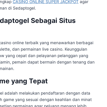
lengkap
CASINO ONLINE SUPER JACKPOT
agar
an di Sedaptogel.
aptogel Sebagai Situs
 casino online terbaik yang menawarkan berbagai
ulette, dan permainan live casino. Keunggulan
raw yang cepat dan pelayanan pelanggan yang
rjamin, pemain dapat bermain dengan tenang dan
mainan.
ame yang Tepat
el adalah melakukan pendaftaran dengan data
ilih game yang sesuai dengan keahlian dan minat
i setiap permainan agar peluang menang lebih