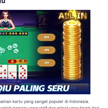
iu
ainan kartu yang sangat populer di Indonesia.