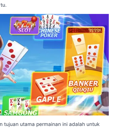
tu.
 tujuan utama permainan ini adalah untuk