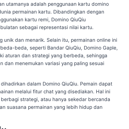
ikan utamanya adalah penggunaan kartu domino
unia permainan kartu. Dibandingkan dengan
enggunakan kartu remi, Domino QiuQiu
latan sebagai representasi nilai kartu.
unik dan menarik. Selain itu, permainan online ini
rbeda-beda, seperti Bandar QiuQiu, Domino Gaple,
iki aturan dan strategi yang berbeda, sehingga
an dan menemukan variasi yang paling sesuai
ng dihadirkan dalam Domino QiuQiu. Pemain dapat
inan melalui fitur chat yang disediakan. Hal ini
berbagi strategi, atau hanya sekedar bercanda
n suasana permainan yang lebih hidup dan