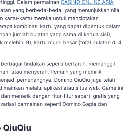
rtinggi. Dalam permainan
CASINO ONLINE ASIA
bulatan yang berbeda-beda, yang menunjukkan nilai
n kartu-kartu mereka untuk menciptakan
eberapa kombinasi kartu yang dapat dibentuk dalam
ngan jumlah bulatan yang sama di kedua sisi),
ak melebihi 9), kartu murni besar (total bulatan di 4
berbagai tindakan seperti bertaruh, memanggil
han, atau menyerah. Pemain yang memiliki
 menjadi pemenangnya. Domino QiuQiu juga telah
imainkan melalui aplikasi atau situs web. Game ini
n menarik dengan fitur-fitur seperti grafis yang
 variasi permainan seperti Domino Gaple dan
 QiuQiu