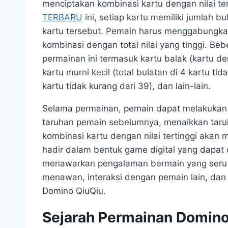
menciptakan kombinasi kartu dengan nilai te
TERBARU
ini, setiap kartu memiliki jumlah 
kartu tersebut. Pemain harus menggabungka
kombinasi dengan total nilai yang tinggi. B
permainan ini termasuk kartu balak (kartu de
kartu murni kecil (total bulatan di 4 kartu tid
kartu tidak kurang dari 39), dan lain-lain.
Selama permainan, pemain dapat melakukan 
taruhan pemain sebelumnya, menaikkan taru
kombinasi kartu dengan nilai tertinggi akan
hadir dalam bentuk game digital yang dapat d
menawarkan pengalaman bermain yang seru da
menawan, interaksi dengan pemain lain, dan
Domino QiuQiu.
Sejarah Permainan Domino