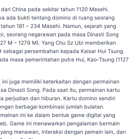
 dari China pada sekitar tahun 1120 Masehi.
a ada bukti tentang domino di ruang seorang
tahun 181 – 234 Masehi. Namun, sejarah yang
Ubi, seorang negarawan pada masa Dinasti Song
1127 M – 1279 M). Yang Chu Sz Ubi memberikan
9 sebagai persembahan kepada Kaisar Hui Tsung.
s pada masa pemerintahan putra Hui, Kao-Tsung (1127
T
ini juga memiliki keterkaitan dengan permainan
a Dinasti Song. Pada saat itu, permainan kartu
 perjudian dan hiburan. Kartu domino sendiri
 dengan berbagai kombinasi jumlah bulatan.
ainan ini ke dalam bentuk game digital yang
s web. Game ini menawarkan pengalaman bermain
is yang menawan, interaksi dengan pemain lain, dan