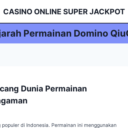
CASINO ONLINE SUPER JACKPOT
jarah Permainan Domino Qiu
cang Dunia Permainan
ragaman
 populer di Indonesia. Permainan ini menggunakan