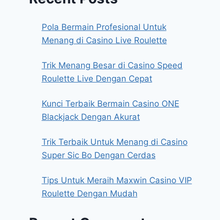
Pola Bermain Profesional Untuk
Menang di Casino Live Roulette
Trik Menang Besar di Casino Speed
Roulette Live Dengan Cepat
Kunci Terbaik Bermain Casino ONE
Blackjack Dengan Akurat
Trik Terbaik Untuk Menang di Casino
Super Sic Bo Dengan Cerdas
Tips Untuk Meraih Maxwin Casino VIP
Roulette Dengan Mudah