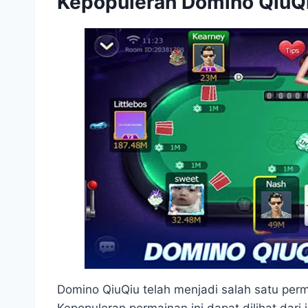
Kepopuleran Domino QiuQ
Domino QiuQiu telah menjadi salah satu perm