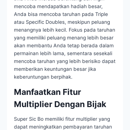
mencoba mendapatkan hadiah besar,
Anda bisa mencoba taruhan pada Triple
atau Specific Doubles, meskipun peluang
menangnya lebih kecil. Fokus pada taruhan
yang memiliki peluang menang lebih besar
akan membantu Anda tetap berada dalam
permainan lebih lama, sementara sesekali
mencoba taruhan yang lebih berisiko dapat
memberikan keuntungan besar jika
keberuntungan berpihak.
Manfaatkan Fitur
Multiplier Dengan Bijak
Super Sic Bo memiliki fitur multiplier yang
dapat meningkatkan pembayaran taruhan