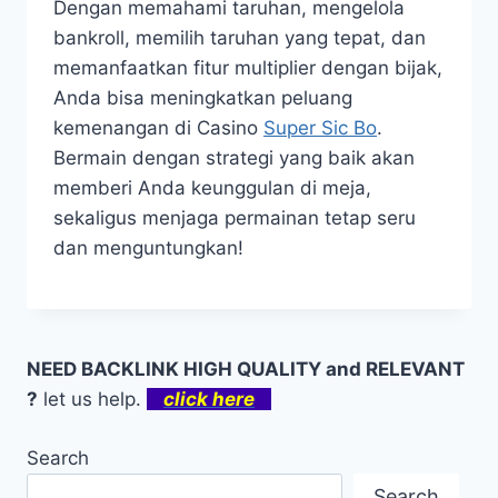
Dengan memahami taruhan, mengelola
bankroll, memilih taruhan yang tepat, dan
memanfaatkan fitur multiplier dengan bijak,
Anda bisa meningkatkan peluang
kemenangan di Casino
Super Sic Bo
.
Bermain dengan strategi yang baik akan
memberi Anda keunggulan di meja,
sekaligus menjaga permainan tetap seru
dan menguntungkan!
NEED BACKLINK HIGH QUALITY and RELEVANT
?
let us help.
click here
Search
Search