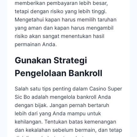
memberikan pembayaran lebih besar,
tetapi dengan risiko yang lebih tinggi.
Mengetahui kapan harus memilih taruhan
yang aman dan kapan harus mengambil
risiko akan sangat menentukan hasil
permainan Anda.
Gunakan Strategi
Pengelolaan Bankroll
Salah satu tips penting dalam Casino Super
Sic Bo adalah mengelola bankroll Anda
dengan bijak. Jangan pernah bertaruh
lebih dari yang Anda mampu untuk
kehilangan. Tentukan batas kemenangan
dan kekalahan sebelum bermain, dan tetap