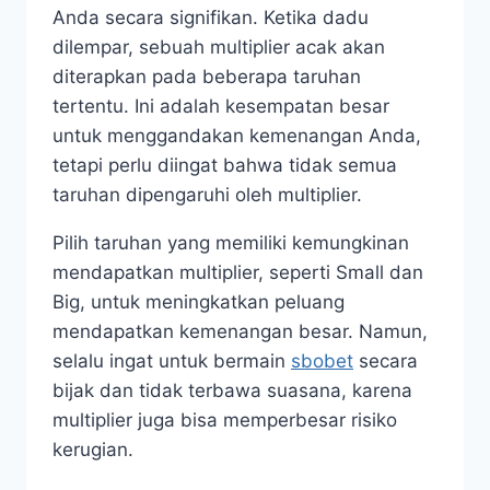
Anda secara signifikan. Ketika dadu
dilempar, sebuah multiplier acak akan
diterapkan pada beberapa taruhan
tertentu. Ini adalah kesempatan besar
untuk menggandakan kemenangan Anda,
tetapi perlu diingat bahwa tidak semua
taruhan dipengaruhi oleh multiplier.
Pilih taruhan yang memiliki kemungkinan
mendapatkan multiplier, seperti Small dan
Big, untuk meningkatkan peluang
mendapatkan kemenangan besar. Namun,
selalu ingat untuk bermain
sbobet
secara
bijak dan tidak terbawa suasana, karena
multiplier juga bisa memperbesar risiko
kerugian.