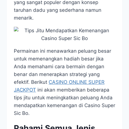
yang sangat populer dengan konsep
taruhan dadu yang sederhana namun
menarik.
Permainan ini menawarkan peluang besar
untuk memenangkan hadiah besar jika
Anda memahami cara bermain dengan
benar dan menerapkan strategi yang
efektif. Berikut
CASINO ONLINE SUPER
JACKPOT
ini akan memberikan beberapa
tips jitu untuk meningkatkan peluang Anda
mendapatkan kemenangan di Casino Super
Sic Bo.
Pahami Semua Jenis