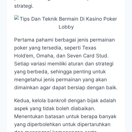
strategi.
Pertama pahami berbagai jenis permainan
poker yang tersedia, seperti Texas
Hold’em, Omaha, dan Seven Card Stud.
Setiap variasi memiliki aturan dan strategi
yang berbeda, sehingga penting untuk
mengetahui jenis permainan yang akan
dimainkan agar dapat bersiap dengan baik.
Kedua, kelola bankroll dengan bijak adalah
aspek yang tidak boleh diabaikan.
Menentukan batasan untuk berapa banyak
yang diperbolehkan untuk dipertaruhkan