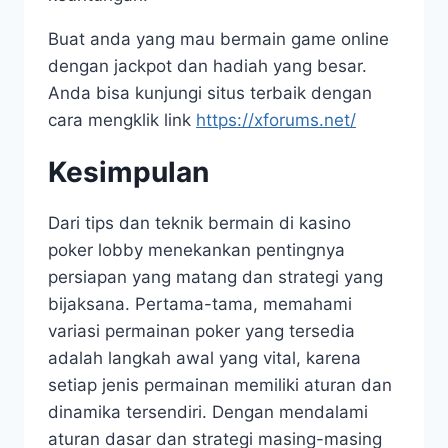
Buat anda yang mau bermain game online
dengan jackpot dan hadiah yang besar.
Anda bisa kunjungi situs terbaik dengan
cara mengklik link
https://xforums.net/
Kesimpulan
Dari tips dan teknik bermain di kasino
poker lobby menekankan pentingnya
persiapan yang matang dan strategi yang
bijaksana. Pertama-tama, memahami
variasi permainan poker yang tersedia
adalah langkah awal yang vital, karena
setiap jenis permainan memiliki aturan dan
dinamika tersendiri. Dengan mendalami
aturan dasar dan strategi masing-masing