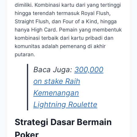
dimiliki. Kombinasi kartu dari yang tertinggi
hingga terendah termasuk Royal Flush,
Straight Flush, dan Four of a Kind, hingga
hanya High Card. Pemain yang membentuk
kombinasi terbaik dari kartu pribadi dan
komunitas adalah pemenang di akhir
putaran.
Baca Juga:
300,000
on stake Raih
Kemenangan
Lightning Roulette
Strategi Dasar Bermain
Poker