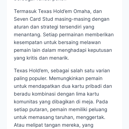
Termasuk Texas Hold’em Omaha, dan
Seven Card Stud masing-masing dengan
aturan dan strategi tersendiri yang
menantang. Setiap permainan memberikan
kesempatan untuk bersaing melawan
pemain lain dalam menghadapi keputusan
yang kritis dan menarik.
Texas Hold’em, sebagai salah satu varian
paling populer. Memungkinkan pemain
untuk mendapatkan dua kartu pribadi dan
beradu kombinasi dengan lima kartu
komunitas yang dibagikan di meja. Pada
setiap putaran, pemain memiliki peluang
untuk memasang taruhan, menggertak.
Atau melipat tangan mereka, yang