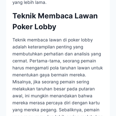
yang lebih lama.
Teknik Membaca Lawan
Poker Lobby
Teknik membaca lawan di poker lobby
adalah keterampilan penting yang
membutuhkan perhatian dan analisis yang
cermat. Pertama-tama, seorang pemain
harus mengamati pola taruhan lawan untuk
menentukan gaya bermain mereka.
Misalnya, jika seorang pemain sering
melakukan taruhan besar pada putaran
awal, ini mungkin menandakan bahwa
mereka merasa percaya diri dengan kartu
yang mereka pegang. Sebaliknya, pemain