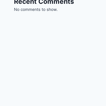
Recent Comments
No comments to show.