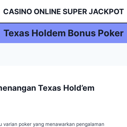
CASINO ONLINE SUPER JACKPOT
Texas Holdem Bonus Poker
menangan Texas Hold’em
tu varian poker yang menawarkan pengalaman