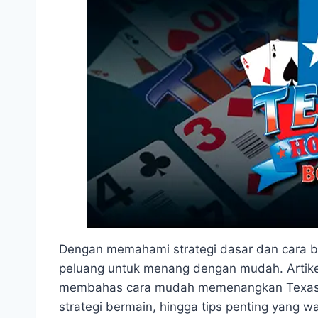
Dengan memahami strategi dasar dan cara b
peluang untuk menang dengan mudah. Artik
membahas cara mudah memenangkan Texas Ho
strategi bermain, hingga tips penting yang wa