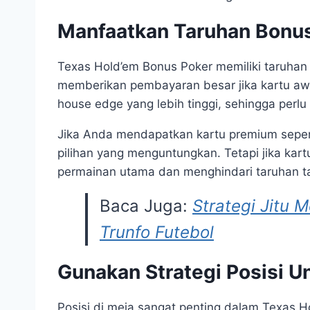
Manfaatkan Taruhan Bonu
Texas Hold’em Bonus Poker memiliki taruhan
memberikan pembayaran besar jika kartu awa
house edge yang lebih tinggi, sehingga perlu
Jika Anda mendapatkan kartu premium sepert
pilihan yang menguntungkan. Tetapi jika kar
permainan utama dan menghindari taruhan t
Baca Juga:
Strategi Jitu
Trunfo Futebol
Gunakan Strategi Posisi 
Posisi di meja sangat penting dalam Texas H