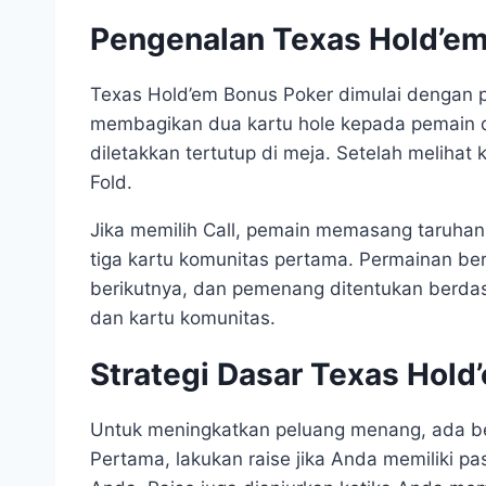
Pengenalan Texas Hold’em
Texas Hold’em Bonus Poker dimulai dengan
membagikan dua kartu hole kepada pemain dan
diletakkan tertutup di meja. Setelah melihat 
Fold.
Jika memilih Call, pemain memasang taruha
tiga kartu komunitas pertama. Permainan b
berikutnya, dan pemenang ditentukan berdasa
dan kartu komunitas.
Strategi Dasar Texas Hold
Untuk meningkatkan peluang menang, ada beb
Pertama, lakukan raise jika Anda memiliki pa