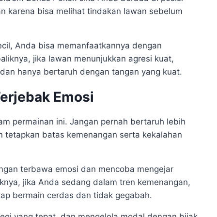
gan karena bisa melihat tindakan lawan sebelum
kecil, Anda bisa memanfaatkannya dengan
liknya, jika lawan menunjukkan agresi kuat,
i dan hanya bertaruh dengan tangan yang kuat.
Terjebak Emosi
am permainan ini. Jangan pernah bertaruh lebih
n tetapkan batas kemenangan serta kekalahan
jangan terbawa emosi dan mencoba mengejar
liknya, jika Anda sedang dalam tren kemenangan,
ap bermain cerdas dan tidak gegabah.
gi yang tepat, dan mengelola modal dengan bijak,