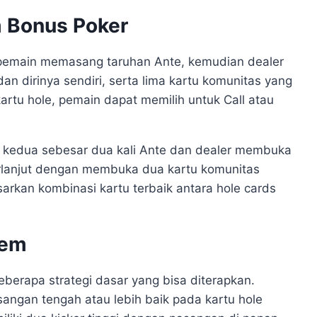
 Bonus Poker
 pemain memasang taruhan Ante, kemudian dealer
 dirinya sendiri, serta lima kartu komunitas yang
kartu hole, pemain dapat memilih untuk Call atau
n kedua sebesar dua kali Ante dan dealer membuka
erlanjut dengan membuka dua kartu komunitas
rkan kombinasi kartu terbaik antara hole cards
’em
erapa strategi dasar yang bisa diterapkan.
sangan tengah atau lebih baik pada kartu hole