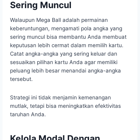
Sering Muncul
Walaupun Mega Ball adalah permainan
keberuntungan, mengamati pola angka yang
sering muncul bisa membantu Anda membuat
keputusan lebih cermat dalam memilih kartu.
Catat angka-angka yang sering keluar dan
sesuaikan pilihan kartu Anda agar memiliki
peluang lebih besar menandai angka-angka
tersebut.
Strategi ini tidak menjamin kemenangan
mutlak, tetapi bisa meningkatkan efektivitas
taruhan Anda.
Kelola Modal Dengan