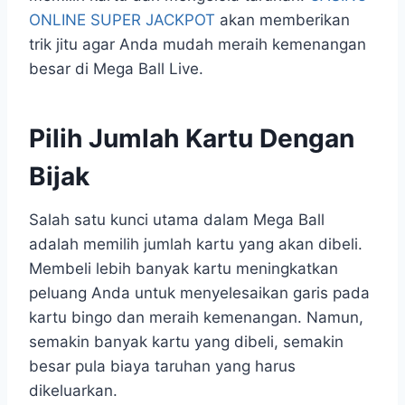
ONLINE SUPER JACKPOT
akan memberikan
trik jitu agar Anda mudah meraih kemenangan
besar di Mega Ball Live.
Pilih Jumlah Kartu Dengan
Bijak
Salah satu kunci utama dalam Mega Ball
adalah memilih jumlah kartu yang akan dibeli.
Membeli lebih banyak kartu meningkatkan
peluang Anda untuk menyelesaikan garis pada
kartu bingo dan meraih kemenangan. Namun,
semakin banyak kartu yang dibeli, semakin
besar pula biaya taruhan yang harus
dikeluarkan.