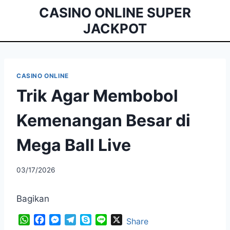
Skip
CASINO ONLINE SUPER
to
JACKPOT
content
CASINO ONLINE
Trik Agar Membobol
Kemenangan Besar di
Mega Ball Live
By
03/17/2026
adminmilk
Bagikan
W
F
M
T
S
L
X
Share