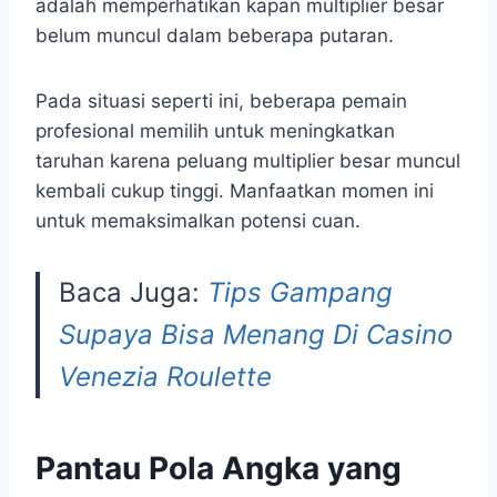
adalah memperhatikan kapan multiplier besar
belum muncul dalam beberapa putaran.
Pada situasi seperti ini, beberapa pemain
profesional memilih untuk meningkatkan
taruhan karena peluang multiplier besar muncul
kembali cukup tinggi. Manfaatkan momen ini
untuk memaksimalkan potensi cuan.
Baca Juga:
Tips Gampang
Supaya Bisa Menang Di Casino
Venezia Roulette
Pantau Pola Angka yang