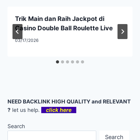
Trik Main dan Raih Jackpot di
Casino Double Ball Roulette Live
03/17/2026
NEED BACKLINK HIGH QUALITY and RELEVANT
?
let us help.
click here
Search
Search