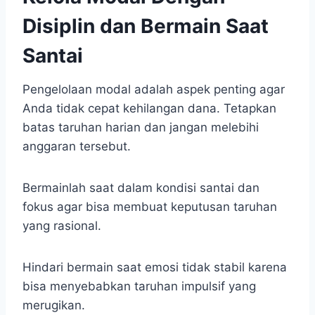
Disiplin dan Bermain Saat
Santai
Pengelolaan modal adalah aspek penting agar
Anda tidak cepat kehilangan dana. Tetapkan
batas taruhan harian dan jangan melebihi
anggaran tersebut.
Bermainlah saat dalam kondisi santai dan
fokus agar bisa membuat keputusan taruhan
yang rasional.
Hindari bermain saat emosi tidak stabil karena
bisa menyebabkan taruhan impulsif yang
merugikan.