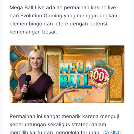
h
a
e
e
k
i
a
c
s
l
y
n
Mega Ball Live adalah permainan kasino live
t
e
s
e
p
e
dari Evolution Gaming yang menggabungkan
s
b
e
g
e
elemen bingo dan lotere dengan potensi
A
o
n
r
kemenangan besar.
p
o
g
a
p
k
e
m
r
Permainan ini sangat menarik karena menguji
keberuntungan sekaligus strategi dalam
memilih kartu dan mengelola taruhan.
CASINO