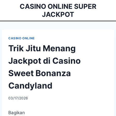
Skip
CASINO ONLINE SUPER
to
JACKPOT
content
CASINO ONLINE
Trik Jitu Menang
Jackpot di Casino
Sweet Bonanza
Candyland
By
03/17/2026
adminmilk
Bagikan