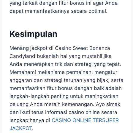
yang terkait dengan fitur bonus ini agar Anda
dapat memanfaatkannya secara optimal.
Kesimpulan
Menang jackpot di Casino Sweet Bonanza
Candyland bukanlah hal yang mustahil jika
Anda menerapkan trik dan strategi yang tepat.
Memahami mekanisme permainan, mengatur
anggaran dan strategi taruhan yang bijak, serta
memanfaatkan fitur bonus dengan baik adalah
langkah-langkah penting untuk meningkatkan
peluang Anda meraih kemenangan. Ayo simak
dan ikuti terus informasi casino online secara
lengkap hanya di
CASINO ONLINE TERSUPER
JACKPOT
.