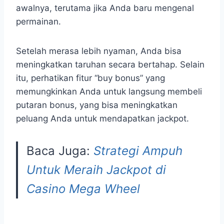
awalnya, terutama jika Anda baru mengenal
permainan.
Setelah merasa lebih nyaman, Anda bisa
meningkatkan taruhan secara bertahap. Selain
itu, perhatikan fitur “buy bonus” yang
memungkinkan Anda untuk langsung membeli
putaran bonus, yang bisa meningkatkan
peluang Anda untuk mendapatkan jackpot.
Baca Juga:
Strategi Ampuh
Untuk Meraih Jackpot di
Casino Mega Wheel