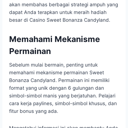
akan membahas berbagai strategi ampuh yang
dapat Anda terapkan untuk meraih hadiah
besar di Casino Sweet Bonanza Candyland.
Memahami Mekanisme
Permainan
Sebelum mulai bermain, penting untuk
memahami mekanisme permainan Sweet
Bonanza Candyland. Permainan ini memiliki
format yang unik dengan 6 gulungan dan
simbol-simbol manis yang berjatuhan. Pelajari
cara kerja paylines, simbol-simbol khusus, dan
fitur bonus yang ada.