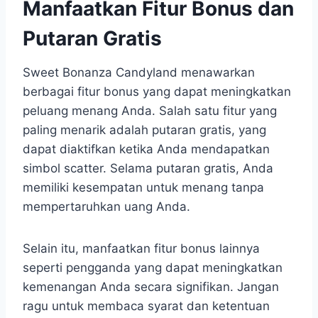
Manfaatkan Fitur Bonus dan
Putaran Gratis
Sweet Bonanza Candyland menawarkan
berbagai fitur bonus yang dapat meningkatkan
peluang menang Anda. Salah satu fitur yang
paling menarik adalah putaran gratis, yang
dapat diaktifkan ketika Anda mendapatkan
simbol scatter. Selama putaran gratis, Anda
memiliki kesempatan untuk menang tanpa
mempertaruhkan uang Anda.
Selain itu, manfaatkan fitur bonus lainnya
seperti pengganda yang dapat meningkatkan
kemenangan Anda secara signifikan. Jangan
ragu untuk membaca syarat dan ketentuan