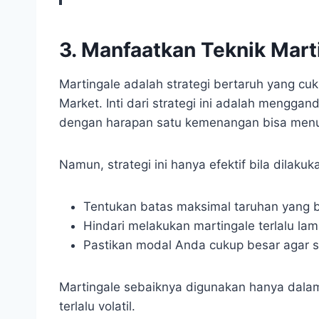
3. Manfaatkan Teknik Mart
Martingale adalah strategi bertaruh yang cu
Market. Inti dari strategi ini adalah mengga
dengan harapan satu kemenangan bisa menu
Namun, strategi ini hanya efektif bila dilaku
Tentukan batas maksimal taruhan yang b
Hindari melakukan martingale terlalu la
Pastikan modal Anda cukup besar agar str
Martingale sebaiknya digunakan hanya dalam
terlalu volatil.