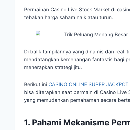
h
a
e
e
k
i
a
c
s
l
y
n
Permainan Casino Live Stock Market di casi
t
e
s
e
p
e
tebakan harga saham naik atau turun.
s
b
e
g
e
A
o
n
r
p
o
g
a
p
k
e
m
r
Di balik tampilannya yang dinamis dan real-
mendatangkan kemenangan fantastis bagi p
menerapkan strategi jitu.
Berikut ini
CASINO ONLINE SUPER JACKPOT
bisa diterapkan saat bermain di Casino Liv
yang memudahkan pemahaman secara berta
1. Pahami Mekanisme Per