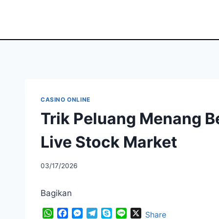
Skip
to
content
CASINO ONLINE
Trik Peluang Menang B
Live Stock Market
By
03/17/2026
adminmilk
Bagikan
W
F
M
T
S
L
X
Share