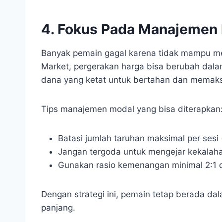
4. Fokus Pada Manajemen 
Banyak pemain gagal karena tidak mampu me
Market, pergerakan harga bisa berubah dala
dana yang ketat untuk bertahan dan memak
Tips manajemen modal yang bisa diterapkan
Batasi jumlah taruhan maksimal per sesi 
Jangan tergoda untuk mengejar kekalaha
Gunakan rasio kemenangan minimal 2:1 d
Dengan strategi ini, pemain tetap berada d
panjang.