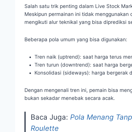
Salah satu trik penting dalam Live Stock Ma
Meskipun permainan ini tidak menggunakan da
mengikuti alur teknikal yang bisa diprediksi s
Beberapa pola umum yang bisa digunakan:
Tren naik (uptrend): saat harga terus mem
Tren turun (downtrend): saat harga berg
Konsolidasi (sideways): harga bergerak di
Dengan mengenali tren ini, pemain bisa meng
bukan sekadar menebak secara acak.
Baca Juga:
Pola Menang Tanpa
Roulette