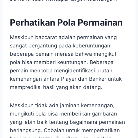
Perhatikan Pola Permainan
Meskipun baccarat adalah permainan yang
sangat bergantung pada keberuntungan,
beberapa pemain merasa bahwa mengikuti
pola bisa memberi keuntungan. Beberapa
pemain mencoba mengidentifikasi urutan
kemenangan antara Player dan Banker untuk
memprediksi hasil yang akan datang.
Meskipun tidak ada jaminan kemenangan,
mengikuti pola bisa memberikan gambaran
yang lebih baik tentang bagaimana permainan
berlangsung. Cobalah untuk memperhatikan