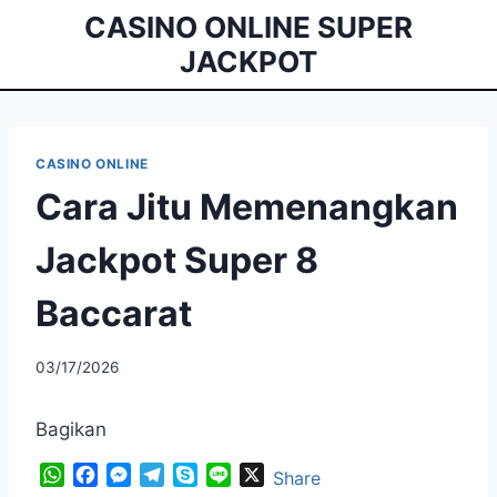
Skip
CASINO ONLINE SUPER
to
JACKPOT
content
CASINO ONLINE
Cara Jitu Memenangkan
Jackpot Super 8
Baccarat
By
03/17/2026
adminmilk
Bagikan
W
F
M
T
S
L
X
Share