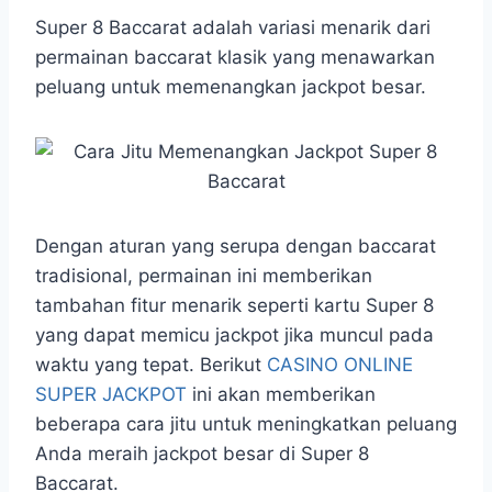
h
a
e
e
k
i
a
c
s
l
y
n
Super 8 Baccarat adalah variasi menarik dari
t
e
s
e
p
e
permainan baccarat klasik yang menawarkan
s
b
e
g
e
peluang untuk memenangkan jackpot besar.
A
o
n
r
p
o
g
a
p
k
e
m
r
Dengan aturan yang serupa dengan baccarat
tradisional, permainan ini memberikan
tambahan fitur menarik seperti kartu Super 8
yang dapat memicu jackpot jika muncul pada
waktu yang tepat. Berikut
CASINO ONLINE
SUPER JACKPOT
ini akan memberikan
beberapa cara jitu untuk meningkatkan peluang
Anda meraih jackpot besar di Super 8
Baccarat.