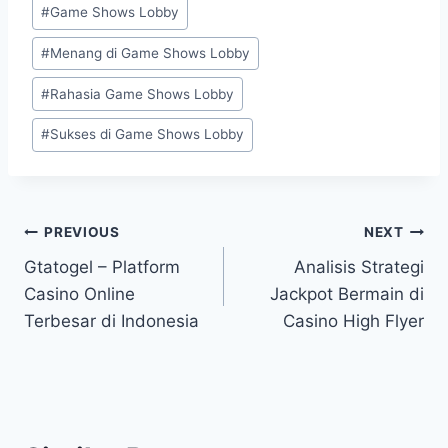
#
Game Shows Lobby
#
Menang di Game Shows Lobby
#
Rahasia Game Shows Lobby
#
Sukses di Game Shows Lobby
Post
PREVIOUS
NEXT
Gtatogel – Platform
Analisis Strategi
navigation
Casino Online
Jackpot Bermain di
Terbesar di Indonesia
Casino High Flyer