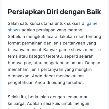
Persiapkan Diri dengan Baik
Salah satu kunci utama untuk sukses di
game
shows
adalah persiapan yang matang.
Sebelum mengikuti acara, lakukan riset tentang
format permainan dan jenis pertanyaan yang
biasanya muncul. Banyak game shows memiliki
tema atau kategori tertentu, seperti sejarah,
budaya pop, atau pengetahuan umum. Dengan
memahami jenis pertanyaan yang mungkin
ditanyakan, Anda dapat meningkatkan
pengetahuan Anda di bidang tersebut.
Selain itu, berlatihlah dengan teman atau
keluarga. Adakan sesi kuis untuk menguji