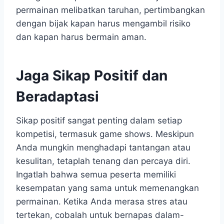
permainan melibatkan taruhan, pertimbangkan
dengan bijak kapan harus mengambil risiko
dan kapan harus bermain aman.
Jaga Sikap Positif dan
Beradaptasi
Sikap positif sangat penting dalam setiap
kompetisi, termasuk game shows. Meskipun
Anda mungkin menghadapi tantangan atau
kesulitan, tetaplah tenang dan percaya diri.
Ingatlah bahwa semua peserta memiliki
kesempatan yang sama untuk memenangkan
permainan. Ketika Anda merasa stres atau
tertekan, cobalah untuk bernapas dalam-