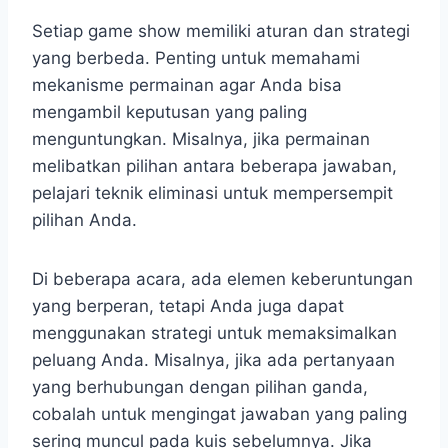
Setiap game show memiliki aturan dan strategi
yang berbeda. Penting untuk memahami
mekanisme permainan agar Anda bisa
mengambil keputusan yang paling
menguntungkan. Misalnya, jika permainan
melibatkan pilihan antara beberapa jawaban,
pelajari teknik eliminasi untuk mempersempit
pilihan Anda.
Di beberapa acara, ada elemen keberuntungan
yang berperan, tetapi Anda juga dapat
menggunakan strategi untuk memaksimalkan
peluang Anda. Misalnya, jika ada pertanyaan
yang berhubungan dengan pilihan ganda,
cobalah untuk mengingat jawaban yang paling
sering muncul pada kuis sebelumnya. Jika