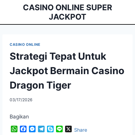
Skip
CASINO ONLINE SUPER
to
JACKPOT
content
CASINO ONLINE
Strategi Tepat Untuk
Jackpot Bermain Casino
Dragon Tiger
By
03/17/2026
adminmilk
Bagikan
W
F
M
T
S
L
X
Share