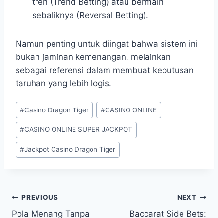
tren (Trend Betting) atau bermain
sebaliknya (Reversal Betting).
Namun penting untuk diingat bahwa sistem ini
bukan jaminan kemenangan, melainkan
sebagai referensi dalam membuat keputusan
taruhan yang lebih logis.
Post
#
Casino Dragon Tiger
#
CASINO ONLINE
Tags:
#
CASINO ONLINE SUPER JACKPOT
#
Jackpot Casino Dragon Tiger
Post
PREVIOUS
NEXT
Pola Menang Tanpa
Baccarat Side Bets: