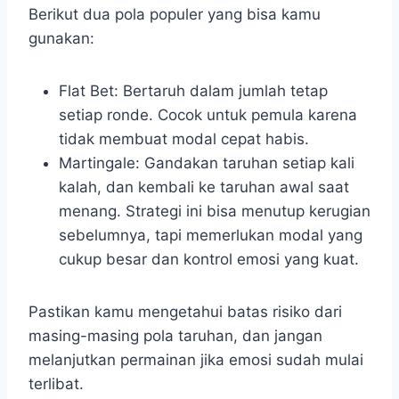
Berikut dua pola populer yang bisa kamu
gunakan:
Flat Bet: Bertaruh dalam jumlah tetap
setiap ronde. Cocok untuk pemula karena
tidak membuat modal cepat habis.
Martingale: Gandakan taruhan setiap kali
kalah, dan kembali ke taruhan awal saat
menang. Strategi ini bisa menutup kerugian
sebelumnya, tapi memerlukan modal yang
cukup besar dan kontrol emosi yang kuat.
Pastikan kamu mengetahui batas risiko dari
masing-masing pola taruhan, dan jangan
melanjutkan permainan jika emosi sudah mulai
terlibat.