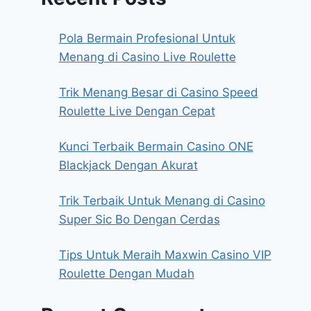
Pola Bermain Profesional Untuk
Menang di Casino Live Roulette
Trik Menang Besar di Casino Speed
Roulette Live Dengan Cepat
Kunci Terbaik Bermain Casino ONE
Blackjack Dengan Akurat
Trik Terbaik Untuk Menang di Casino
Super Sic Bo Dengan Cerdas
Tips Untuk Meraih Maxwin Casino VIP
Roulette Dengan Mudah