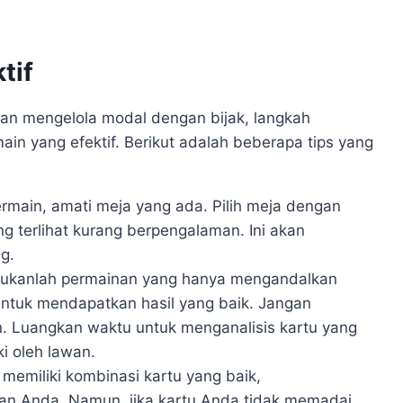
tif
n mengelola modal dengan bijak, langkah
ain yang efektif. Berikut adalah beberapa tips yang
ermain, amati meja yang ada. Pilih meja dengan
g terlihat kurang berpengalaman. Ini akan
g.
bukanlah permainan yang hanya mengandalkan
ntuk mendapatkan hasil yang baik. Jangan
. Luangkan waktu untuk menganalisis kartu yang
ki oleh lawan.
memiliki kombinasi kartu yang baik,
an Anda. Namun, jika kartu Anda tidak memadai,