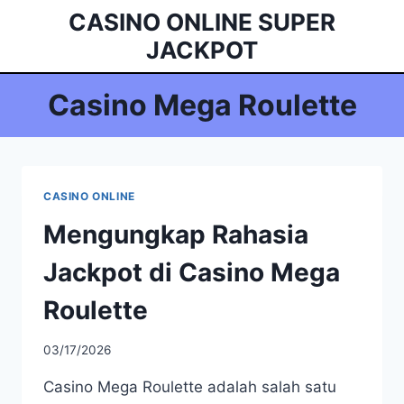
Skip
CASINO ONLINE SUPER
to
JACKPOT
content
Casino Mega Roulette
CASINO ONLINE
Mengungkap Rahasia
Jackpot di Casino Mega
Roulette
03/17/2026
Casino Mega Roulette adalah salah satu