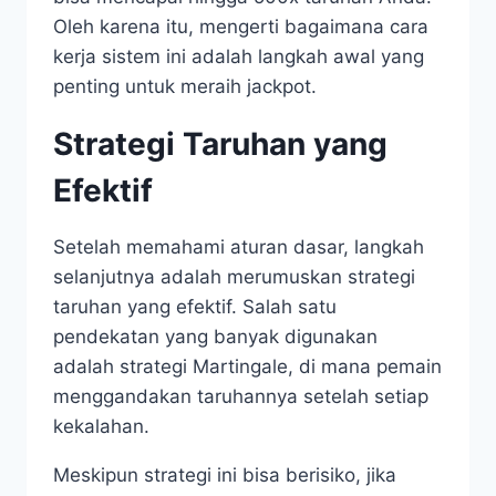
Oleh karena itu, mengerti bagaimana cara
kerja sistem ini adalah langkah awal yang
penting untuk meraih jackpot.
Strategi Taruhan yang
Efektif
Setelah memahami aturan dasar, langkah
selanjutnya adalah merumuskan strategi
taruhan yang efektif. Salah satu
pendekatan yang banyak digunakan
adalah strategi Martingale, di mana pemain
menggandakan taruhannya setelah setiap
kekalahan.
Meskipun strategi ini bisa berisiko, jika