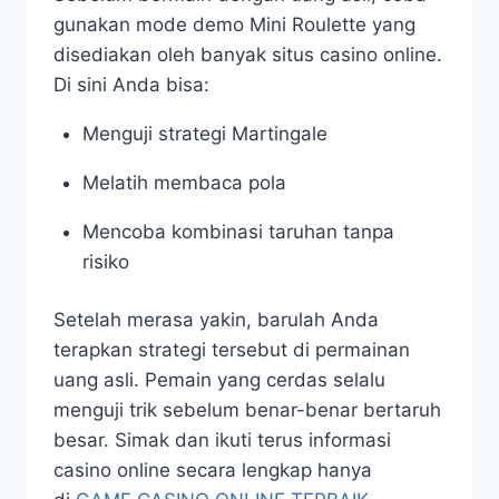
gunakan mode demo Mini Roulette yang
disediakan oleh banyak situs casino online.
Di sini Anda bisa:
Menguji strategi Martingale
Melatih membaca pola
Mencoba kombinasi taruhan tanpa
risiko
Setelah merasa yakin, barulah Anda
terapkan strategi tersebut di permainan
uang asli. Pemain yang cerdas selalu
menguji trik sebelum benar-benar bertaruh
besar. Simak dan ikuti terus informasi
casino online secara lengkap hanya