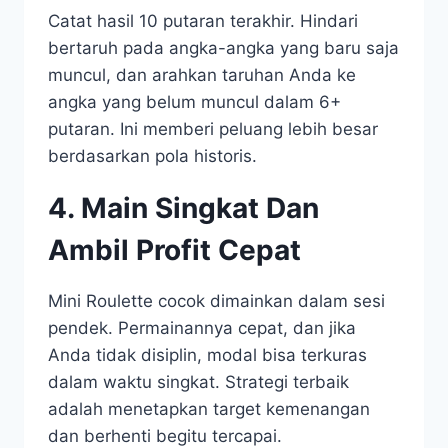
Catat hasil 10 putaran terakhir. Hindari
bertaruh pada angka-angka yang baru saja
muncul, dan arahkan taruhan Anda ke
angka yang belum muncul dalam 6+
putaran. Ini memberi peluang lebih besar
berdasarkan pola historis.
4. Main Singkat Dan
Ambil Profit Cepat
Mini Roulette cocok dimainkan dalam sesi
pendek. Permainannya cepat, dan jika
Anda tidak disiplin, modal bisa terkuras
dalam waktu singkat. Strategi terbaik
adalah menetapkan target kemenangan
dan berhenti begitu tercapai.