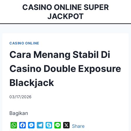
Skip
CASINO ONLINE SUPER
to
JACKPOT
content
CASINO ONLINE
Cara Menang Stabil Di
Casino Double Exposure
Blackjack
By
03/17/2026
adminmilk
Bagikan
W
F
M
T
S
L
X
Share