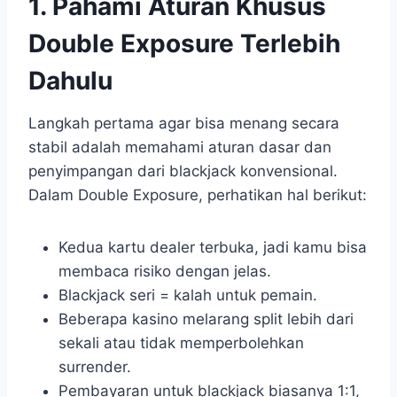
1. Pahami Aturan Khusus
Double Exposure Terlebih
Dahulu
Langkah pertama agar bisa menang secara
stabil adalah memahami aturan dasar dan
penyimpangan dari blackjack konvensional.
Dalam Double Exposure, perhatikan hal berikut:
Kedua kartu dealer terbuka, jadi kamu bisa
membaca risiko dengan jelas.
Blackjack seri = kalah untuk pemain.
Beberapa kasino melarang split lebih dari
sekali atau tidak memperbolehkan
surrender.
Pembayaran untuk blackjack biasanya 1:1,