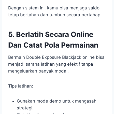
Dengan sistem ini, kamu bisa menjaga saldo
tetap bertahan dan tumbuh secara bertahap.
5. Berlatih Secara Online
Dan Catat Pola Permainan
Bermain Double Exposure Blackjack online bisa
menjadi sarana latihan yang efektif tanpa
mengeluarkan banyak modal.
Tips latihan:
Gunakan mode demo untuk mengasah
strategi.