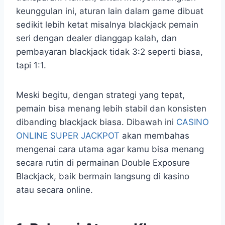
keunggulan ini, aturan lain dalam game dibuat
sedikit lebih ketat misalnya blackjack pemain
seri dengan dealer dianggap kalah, dan
pembayaran blackjack tidak 3:2 seperti biasa,
tapi 1:1.
Meski begitu, dengan strategi yang tepat,
pemain bisa menang lebih stabil dan konsisten
dibanding blackjack biasa. Dibawah ini
CASINO
ONLINE SUPER JACKPOT
akan membahas
mengenai cara utama agar kamu bisa menang
secara rutin di permainan Double Exposure
Blackjack, baik bermain langsung di kasino
atau secara online.