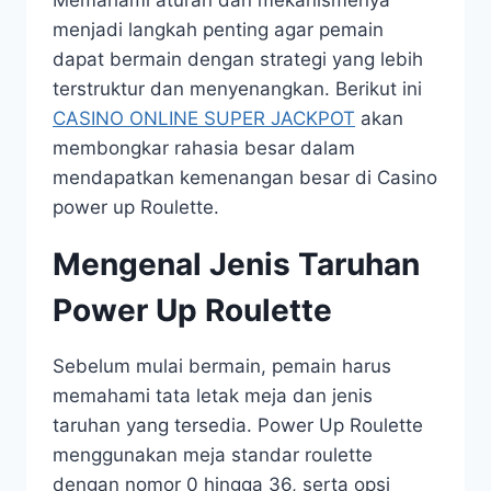
Memahami aturan dan mekanismenya
menjadi langkah penting agar pemain
dapat bermain dengan strategi yang lebih
terstruktur dan menyenangkan. Berikut ini
CASINO ONLINE SUPER JACKPOT
akan
membongkar rahasia besar dalam
mendapatkan kemenangan besar di Casino
power up Roulette.
Mengenal Jenis Taruhan
Power Up Roulette
Sebelum mulai bermain, pemain harus
memahami tata letak meja dan jenis
taruhan yang tersedia. Power Up Roulette
menggunakan meja standar roulette
dengan nomor 0 hingga 36, serta opsi