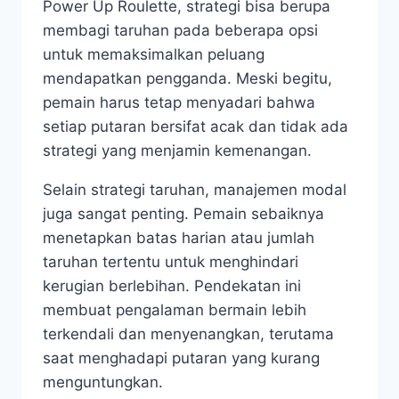
Power Up Roulette, strategi bisa berupa
membagi taruhan pada beberapa opsi
untuk memaksimalkan peluang
mendapatkan pengganda. Meski begitu,
pemain harus tetap menyadari bahwa
setiap putaran bersifat acak dan tidak ada
strategi yang menjamin kemenangan.
Selain strategi taruhan, manajemen modal
juga sangat penting. Pemain sebaiknya
menetapkan batas harian atau jumlah
taruhan tertentu untuk menghindari
kerugian berlebihan. Pendekatan ini
membuat pengalaman bermain lebih
terkendali dan menyenangkan, terutama
saat menghadapi putaran yang kurang
menguntungkan.