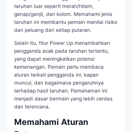
taruhan luar seperti merah/hitam,
genap/ganjil, dan kolom. Memahami jenis
taruhan ini membantu pemain menilai risiko
dan peluang dari setiap putaran.
Selain itu, fitur Power Up menambahkan
pengganda acak pada taruhan tertentu,
yang dapat meningkatkan potensi
kemenangan. Pemain perlu membaca
aturan terkait pengganda ini, kapan
muncul, dan bagaimana pengaruhnya
terhadap hasil taruhan. Pemahaman ini
menjadi dasar bermain yang lebih cerdas
dan terencana.
Memahami Aturan