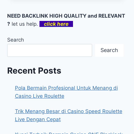
NEED BACKLINK HIGH QUALITY and RELEVANT
?
let us help.
click here
Search
Search
Recent Posts
Pola Bermain Profesional Untuk Menang di
Casino Live Roulette
Trik Menang Besar di Casino Speed Roulette
Live Dengan Cepat