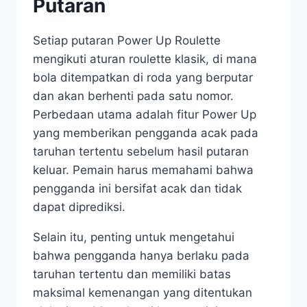
Putaran
Setiap putaran Power Up Roulette
mengikuti aturan roulette klasik, di mana
bola ditempatkan di roda yang berputar
dan akan berhenti pada satu nomor.
Perbedaan utama adalah fitur Power Up
yang memberikan pengganda acak pada
taruhan tertentu sebelum hasil putaran
keluar. Pemain harus memahami bahwa
pengganda ini bersifat acak dan tidak
dapat diprediksi.
Selain itu, penting untuk mengetahui
bahwa pengganda hanya berlaku pada
taruhan tertentu dan memiliki batas
maksimal kemenangan yang ditentukan