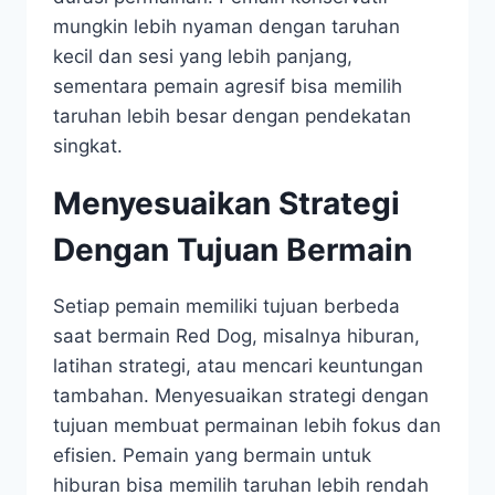
mungkin lebih nyaman dengan taruhan
kecil dan sesi yang lebih panjang,
sementara pemain agresif bisa memilih
taruhan lebih besar dengan pendekatan
singkat.
Menyesuaikan Strategi
Dengan Tujuan Bermain
Setiap pemain memiliki tujuan berbeda
saat bermain Red Dog, misalnya hiburan,
latihan strategi, atau mencari keuntungan
tambahan. Menyesuaikan strategi dengan
tujuan membuat permainan lebih fokus dan
efisien. Pemain yang bermain untuk
hiburan bisa memilih taruhan lebih rendah