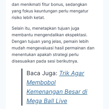
dan menikmati fitur bonus, sedangkan
yang fokus keuntungan perlu mengatur
risiko lebih ketat.
Selain itu, menetapkan tujuan juga
membantu mengendalikan ekspektasi.
Dengan tujuan yang jelas, pemain lebih
mudah mengevaluasi hasil permainan dan
menentukan apakah strategi perlu
disesuaikan pada sesi berikutnya.
Baca Juga:
Trik Agar
Membobol
Kemenangan Besar di
Mega Ball Live