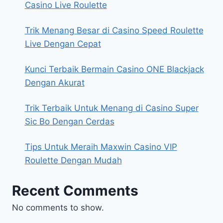
Casino Live Roulette
Trik Menang Besar di Casino Speed Roulette
Live Dengan Cepat
Kunci Terbaik Bermain Casino ONE Blackjack
Dengan Akurat
Trik Terbaik Untuk Menang di Casino Super
Sic Bo Dengan Cerdas
Tips Untuk Meraih Maxwin Casino VIP
Roulette Dengan Mudah
Recent Comments
No comments to show.