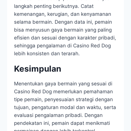
langkah penting berikutnya. Catat
kemenangan, kerugian, dan kenyamanan
selama bermain. Dengan data ini, pemain
bisa menyusun gaya bermain yang paling
efisien dan sesuai dengan karakter pribadi,
sehingga pengalaman di Casino Red Dog
lebih konsisten dan terarah.
Kesimpulan
Menentukan gaya bermain yang sesuai di
Casino Red Dog memerlukan pemahaman
tipe pemain, penyesuaian strategi dengan
tujuan, pengaturan modal dan waktu, serta
evaluasi pengalaman pribadi. Dengan
pendekatan ini, pemain dapat menikmati