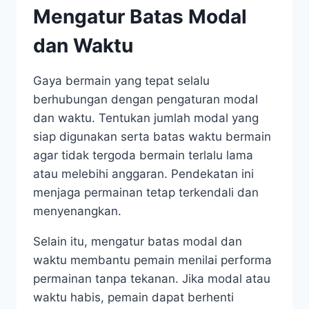
Mengatur Batas Modal
dan Waktu
Gaya bermain yang tepat selalu
berhubungan dengan pengaturan modal
dan waktu. Tentukan jumlah modal yang
siap digunakan serta batas waktu bermain
agar tidak tergoda bermain terlalu lama
atau melebihi anggaran. Pendekatan ini
menjaga permainan tetap terkendali dan
menyenangkan.
Selain itu, mengatur batas modal dan
waktu membantu pemain menilai performa
permainan tanpa tekanan. Jika modal atau
waktu habis, pemain dapat berhenti