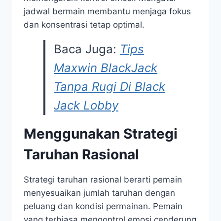
jadwal bermain membantu menjaga fokus
dan konsentrasi tetap optimal.
Baca Juga:
Tips
Maxwin BlackJack
Tanpa Rugi Di Black
Jack Lobby
Menggunakan Strategi
Taruhan Rasional
Strategi taruhan rasional berarti pemain
menyesuaikan jumlah taruhan dengan
peluang dan kondisi permainan. Pemain
yang terbiasa mengontrol emosi cenderung