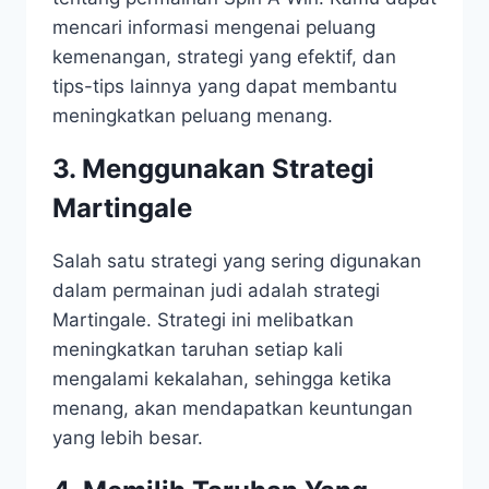
mencari informasi mengenai peluang
kemenangan, strategi yang efektif, dan
tips-tips lainnya yang dapat membantu
meningkatkan peluang menang.
3. Menggunakan Strategi
Martingale
Salah satu strategi yang sering digunakan
dalam permainan judi adalah strategi
Martingale. Strategi ini melibatkan
meningkatkan taruhan setiap kali
mengalami kekalahan, sehingga ketika
menang, akan mendapatkan keuntungan
yang lebih besar.