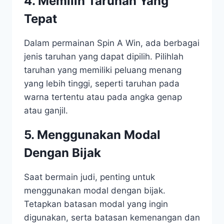
4. Memilih Taruhan Yang
Tepat
Dalam permainan Spin A Win, ada berbagai
jenis taruhan yang dapat dipilih. Pilihlah
taruhan yang memiliki peluang menang
yang lebih tinggi, seperti taruhan pada
warna tertentu atau pada angka genap
atau ganjil.
5. Menggunakan Modal
Dengan Bijak
Saat bermain judi, penting untuk
menggunakan modal dengan bijak.
Tetapkan batasan modal yang ingin
digunakan, serta batasan kemenangan dan