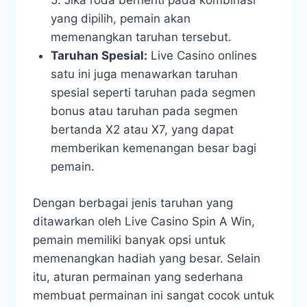
5. Jika roda berhenti pada kombinasi
yang dipilih, pemain akan
memenangkan taruhan tersebut.
Taruhan Spesial:
Live Casino onlines
satu ini juga menawarkan taruhan
spesial seperti taruhan pada segmen
bonus atau taruhan pada segmen
bertanda X2 atau X7, yang dapat
memberikan kemenangan besar bagi
pemain.
Dengan berbagai jenis taruhan yang
ditawarkan oleh Live Casino Spin A Win,
pemain memiliki banyak opsi untuk
memenangkan hadiah yang besar. Selain
itu, aturan permainan yang sederhana
membuat permainan ini sangat cocok untuk