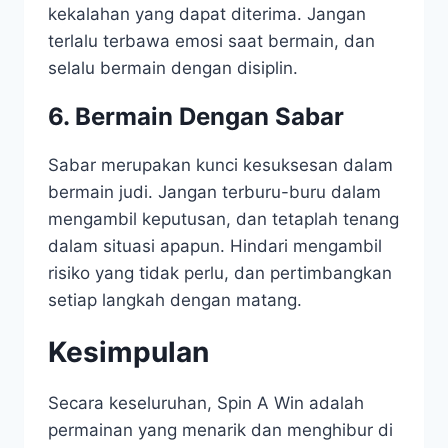
kekalahan yang dapat diterima. Jangan
terlalu terbawa emosi saat bermain, dan
selalu bermain dengan disiplin.
6. Bermain Dengan Sabar
Sabar merupakan kunci kesuksesan dalam
bermain judi. Jangan terburu-buru dalam
mengambil keputusan, dan tetaplah tenang
dalam situasi apapun. Hindari mengambil
risiko yang tidak perlu, dan pertimbangkan
setiap langkah dengan matang.
Kesimpulan
Secara keseluruhan, Spin A Win adalah
permainan yang menarik dan menghibur di