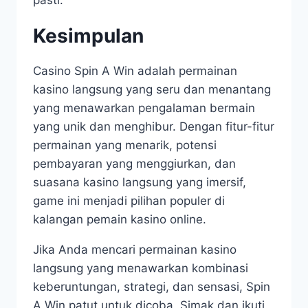
Kesimpulan
Casino Spin A Win adalah permainan
kasino langsung yang seru dan menantang
yang menawarkan pengalaman bermain
yang unik dan menghibur. Dengan fitur-fitur
permainan yang menarik, potensi
pembayaran yang menggiurkan, dan
suasana kasino langsung yang imersif,
game ini menjadi pilihan populer di
kalangan pemain kasino online.
Jika Anda mencari permainan kasino
langsung yang menawarkan kombinasi
keberuntungan, strategi, dan sensasi, Spin
A Win patut untuk dicoba. Simak dan ikuti