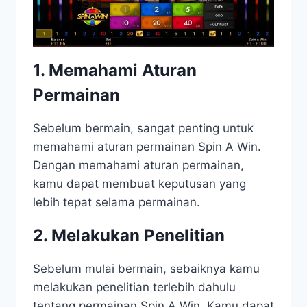
1. Memahami Aturan
Permainan
Sebelum bermain, sangat penting untuk
memahami aturan permainan Spin A Win.
Dengan memahami aturan permainan,
kamu dapat membuat keputusan yang
lebih tepat selama permainan.
2. Melakukan Penelitian
Sebelum mulai bermain, sebaiknya kamu
melakukan penelitian terlebih dahulu
tentang permainan Spin A Win. Kamu dapat