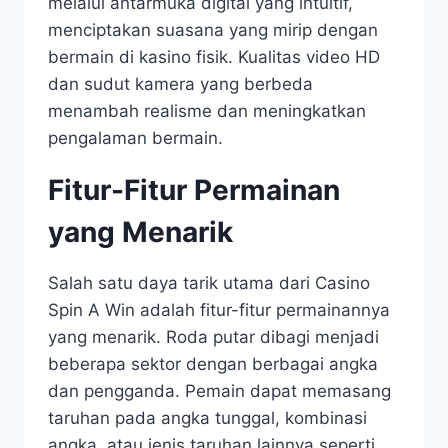
melalui antarmuka digital yang intuitif,
menciptakan suasana yang mirip dengan
bermain di kasino fisik. Kualitas video HD
dan sudut kamera yang berbeda
menambah realisme dan meningkatkan
pengalaman bermain.
Fitur-Fitur Permainan
yang Menarik
Salah satu daya tarik utama dari Casino
Spin A Win adalah fitur-fitur permainannya
yang menarik. Roda putar dibagi menjadi
beberapa sektor dengan berbagai angka
dan pengganda. Pemain dapat memasang
taruhan pada angka tunggal, kombinasi
angka, atau jenis taruhan lainnya seperti