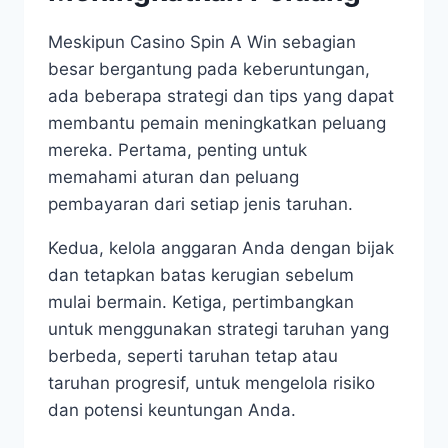
Meskipun Casino Spin A Win sebagian
besar bergantung pada keberuntungan,
ada beberapa strategi dan tips yang dapat
membantu pemain meningkatkan peluang
mereka. Pertama, penting untuk
memahami aturan dan peluang
pembayaran dari setiap jenis taruhan.
Kedua, kelola anggaran Anda dengan bijak
dan tetapkan batas kerugian sebelum
mulai bermain. Ketiga, pertimbangkan
untuk menggunakan strategi taruhan yang
berbeda, seperti taruhan tetap atau
taruhan progresif, untuk mengelola risiko
dan potensi keuntungan Anda.