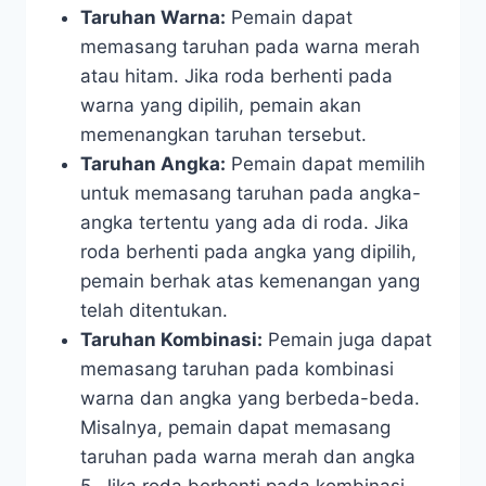
Taruhan Warna:
Pemain dapat
memasang taruhan pada warna merah
atau hitam. Jika roda berhenti pada
warna yang dipilih, pemain akan
memenangkan taruhan tersebut.
Taruhan Angka:
Pemain dapat memilih
untuk memasang taruhan pada angka-
angka tertentu yang ada di roda. Jika
roda berhenti pada angka yang dipilih,
pemain berhak atas kemenangan yang
telah ditentukan.
Taruhan Kombinasi:
Pemain juga dapat
memasang taruhan pada kombinasi
warna dan angka yang berbeda-beda.
Misalnya, pemain dapat memasang
taruhan pada warna merah dan angka