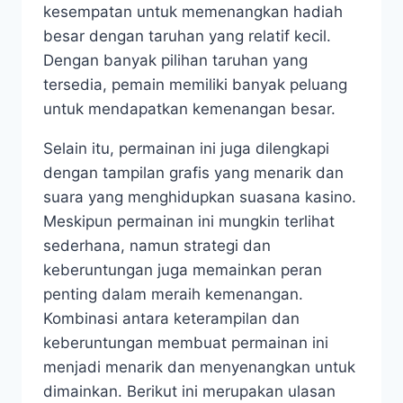
kesempatan untuk memenangkan hadiah
besar dengan taruhan yang relatif kecil.
Dengan banyak pilihan taruhan yang
tersedia, pemain memiliki banyak peluang
untuk mendapatkan kemenangan besar.
Selain itu, permainan ini juga dilengkapi
dengan tampilan grafis yang menarik dan
suara yang menghidupkan suasana kasino.
Meskipun permainan ini mungkin terlihat
sederhana, namun strategi dan
keberuntungan juga memainkan peran
penting dalam meraih kemenangan.
Kombinasi antara keterampilan dan
keberuntungan membuat permainan ini
menjadi menarik dan menyenangkan untuk
dimainkan. Berikut ini merupakan ulasan