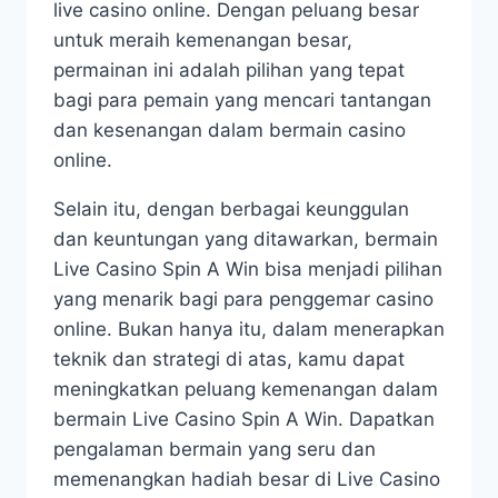
live casino online. Dengan peluang besar
untuk meraih kemenangan besar,
permainan ini adalah pilihan yang tepat
bagi para pemain yang mencari tantangan
dan kesenangan dalam bermain casino
online.
Selain itu, dengan berbagai keunggulan
dan keuntungan yang ditawarkan, bermain
Live Casino Spin A Win bisa menjadi pilihan
yang menarik bagi para penggemar casino
online. Bukan hanya itu, dalam menerapkan
teknik dan strategi di atas, kamu dapat
meningkatkan peluang kemenangan dalam
bermain Live Casino Spin A Win. Dapatkan
pengalaman bermain yang seru dan
memenangkan hadiah besar di Live Casino