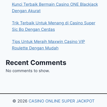
Kunci Terbaik Bermain Casino ONE Blackjack
Dengan Akurat
Trik Terbaik Untuk Menang di Casino Super
Sic Bo Dengan Cerdas
Tips Untuk Meraih Maxwin Casino VIP
Roulette Dengan Mudah
Recent Comments
No comments to show.
© 2026
CASINO ONLINE SUPER JACKPOT