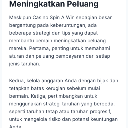
Meningkatkan Peluang
Meskipun Casino Spin A Win sebagian besar
bergantung pada keberuntungan, ada
beberapa strategi dan tips yang dapat
membantu pemain meningkatkan peluang
mereka. Pertama, penting untuk memahami
aturan dan peluang pembayaran dari setiap
jenis taruhan.
Kedua, kelola anggaran Anda dengan bijak dan
tetapkan batas kerugian sebelum mulai
bermain. Ketiga, pertimbangkan untuk
menggunakan strategi taruhan yang berbeda,
seperti taruhan tetap atau taruhan progresif,
untuk mengelola risiko dan potensi keuntungan
Anda.