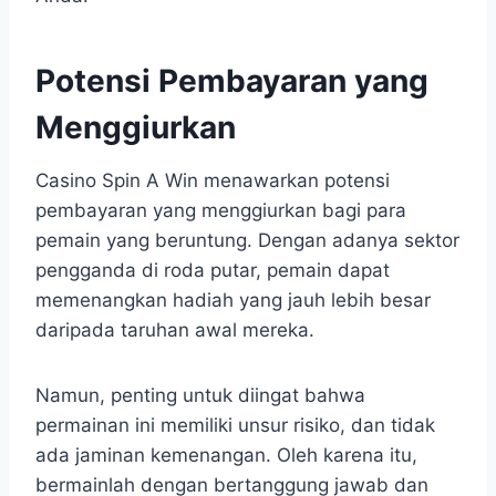
Potensi Pembayaran yang
Menggiurkan
Casino Spin A Win menawarkan potensi
pembayaran yang menggiurkan bagi para
pemain yang beruntung. Dengan adanya sektor
pengganda di roda putar, pemain dapat
memenangkan hadiah yang jauh lebih besar
daripada taruhan awal mereka.
Namun, penting untuk diingat bahwa
permainan ini memiliki unsur risiko, dan tidak
ada jaminan kemenangan. Oleh karena itu,
bermainlah dengan bertanggung jawab dan