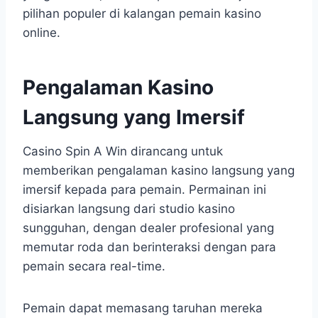
pilihan populer di kalangan pemain kasino
online.
Pengalaman Kasino
Langsung yang Imersif
Casino Spin A Win dirancang untuk
memberikan pengalaman kasino langsung yang
imersif kepada para pemain. Permainan ini
disiarkan langsung dari studio kasino
sungguhan, dengan dealer profesional yang
memutar roda dan berinteraksi dengan para
pemain secara real-time.
Pemain dapat memasang taruhan mereka