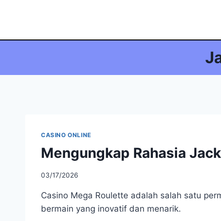
Skip
to
content
J
CASINO ONLINE
Mengungkap Rahasia Jackp
03/17/2026
Casino Mega Roulette adalah salah satu pe
bermain yang inovatif dan menarik.