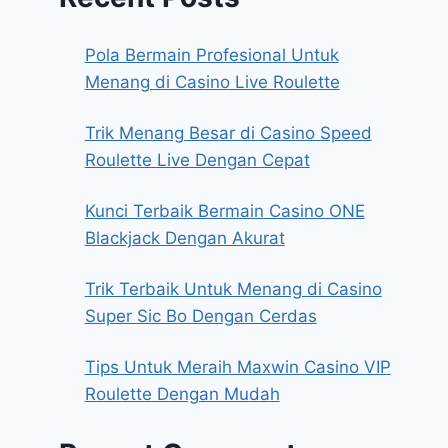
Pola Bermain Profesional Untuk
Menang di Casino Live Roulette
Trik Menang Besar di Casino Speed
Roulette Live Dengan Cepat
Kunci Terbaik Bermain Casino ONE
Blackjack Dengan Akurat
Trik Terbaik Untuk Menang di Casino
Super Sic Bo Dengan Cerdas
Tips Untuk Meraih Maxwin Casino VIP
Roulette Dengan Mudah