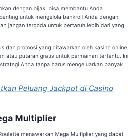
terapkan dengan bijak, bisa membantu Anda
penting untuk mengelola bankroll Anda dengan
n jangan tergoda untuk bertaruh lebih dari yang
s dan promosi yang ditawarkan oleh kasino online.
atau putaran gratis untuk permainan tertentu. Ini
 strategi Anda tanpa harus mengeluarkan banyak
tkan Peluang Jackpot di Casino
a Multiplier
Roulette menawarkan Mega Multiplier yang dapat