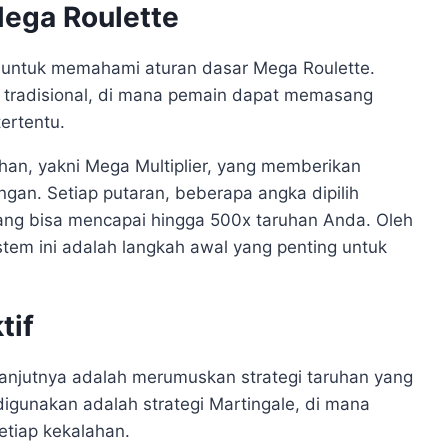
ega Roulette
g untuk memahami aturan dasar Mega Roulette.
te tradisional, di mana pemain dapat memasang
ertentu.
n, yakni Mega Multiplier, yang memberikan
an. Setiap putaran, beberapa angka dipilih
yang bisa mencapai hingga 500x taruhan Anda. Oleh
stem ini adalah langkah awal yang penting untuk
tif
anjutnya adalah merumuskan strategi taruhan yang
digunakan adalah strategi Martingale, di mana
tiap kekalahan.