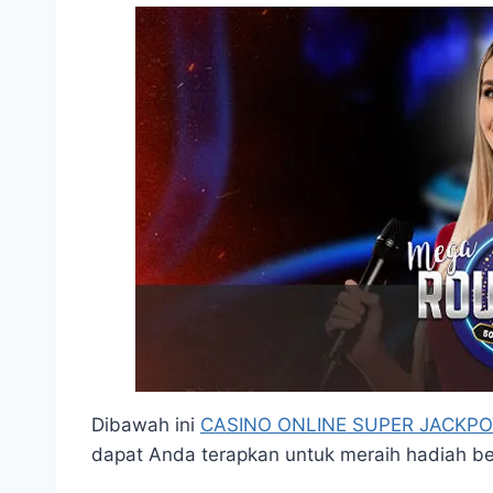
Dibawah ini
CASINO ONLINE SUPER JACKPO
dapat Anda terapkan untuk meraih hadiah be