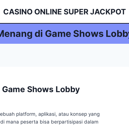
CASINO ONLINE SUPER JACKPOT
Menang di Game Shows Lobb
i Game Shows Lobby
uah platform, aplikasi, atau konsep yang
 di mana peserta bisa berpartisipasi dalam