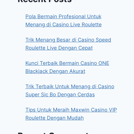
Pola Bermain Profesional Untuk
Menang di Casino Live Roulette
Trik Menang Besar di Casino Speed
Roulette Live Dengan Cepat
Kunci Terbaik Bermain Casino ONE
Blackjack Dengan Akurat
Trik Terbaik Untuk Menang di Casino
Super Sic Bo Dengan Cerdas
Tips Untuk Meraih Maxwin Casino VIP
Roulette Dengan Mudah