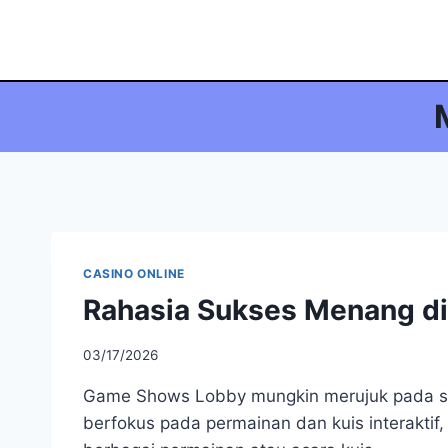
Skip
to
content
CASINO ONLINE
Rahasia Sukses Menang d
03/17/2026
Game Shows Lobby mungkin merujuk pada seb
berfokus pada permainan dan kuis interaktif,