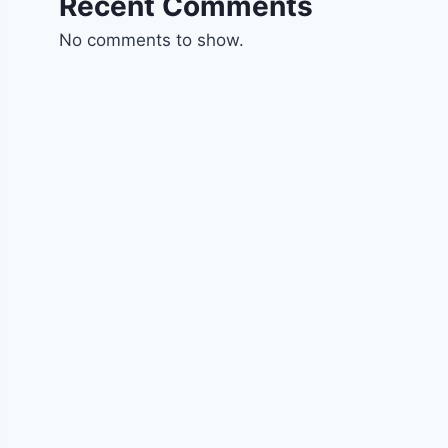
Recent Comments
No comments to show.