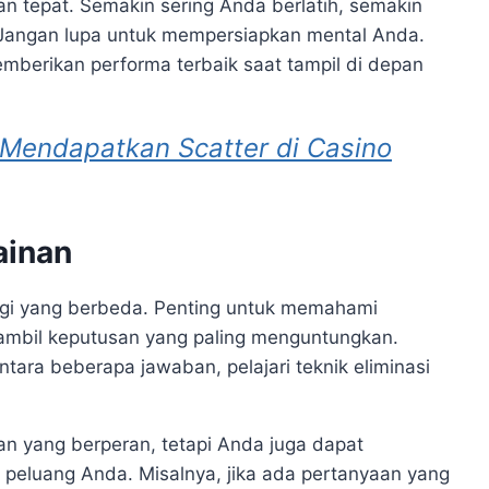
 tepat. Semakin sering Anda berlatih, semakin
 Jangan lupa untuk mempersiapkan mental Anda.
mberikan performa terbaik saat tampil di depan
 Mendapatkan Scatter di Casino
ainan
egi yang berbeda. Penting untuk memahami
mbil keputusan yang paling menguntungkan.
ntara beberapa jawaban, pelajari teknik eliminasi
n yang berperan, tetapi Anda juga dapat
peluang Anda. Misalnya, jika ada pertanyaan yang