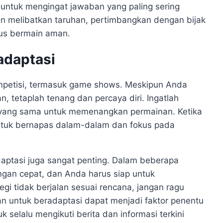
untuk mengingat jawaban yang paling sering
n melibatkan taruhan, pertimbangkan dengan bijak
rus bermain aman.
adaptasi
kompetisi, termasuk game shows. Meskipun Anda
, tetaplah tenang dan percaya diri. Ingatlah
yang sama untuk memenangkan permainan. Ketika
untuk bernapas dalam-dalam dan fokus pada
adaptasi juga sangat penting. Dalam beberapa
ngan cepat, dan Anda harus siap untuk
egi tidak berjalan sesuai rencana, jangan ragu
untuk beradaptasi dapat menjadi faktor penentu
selalu mengikuti berita dan informasi terkini