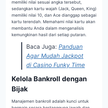
memiliki nilai sesuai angka tersebut,
sedangkan kartu wajah (Jack, Queen, King)
memiliki nilai 10, dan Ace dianggap sebagai
kartu terendah. Memahami nilai kartu akan
membantu Anda dalam menganalisis
kemungkinan hasil dari setiap putaran.
Baca Juga:
Panduan
Agar Mudah Jackpot
di Casino Funky Time
Kelola Bankroll dengan
Bijak
Manajemen bankroll adalah kunci untuk
bermain secara bertanggung jawab dan