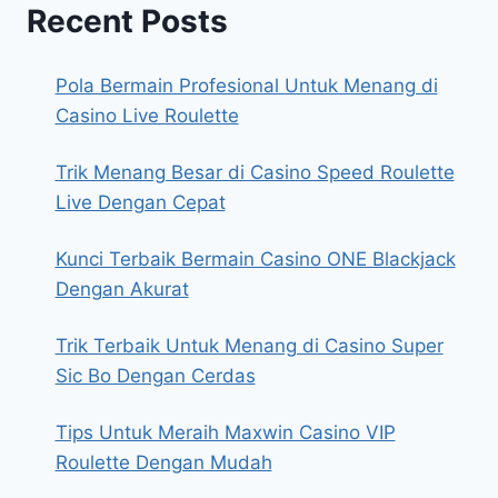
Recent Posts
Pola Bermain Profesional Untuk Menang di
Casino Live Roulette
Trik Menang Besar di Casino Speed Roulette
Live Dengan Cepat
Kunci Terbaik Bermain Casino ONE Blackjack
Dengan Akurat
Trik Terbaik Untuk Menang di Casino Super
Sic Bo Dengan Cerdas
Tips Untuk Meraih Maxwin Casino VIP
Roulette Dengan Mudah