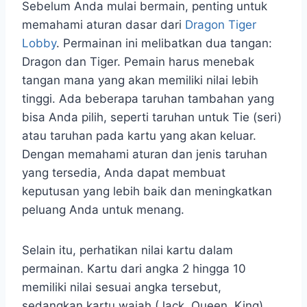
Sebelum Anda mulai bermain, penting untuk
memahami aturan dasar dari
Dragon Tiger
Lobby
. Permainan ini melibatkan dua tangan:
Dragon dan Tiger. Pemain harus menebak
tangan mana yang akan memiliki nilai lebih
tinggi. Ada beberapa taruhan tambahan yang
bisa Anda pilih, seperti taruhan untuk Tie (seri)
atau taruhan pada kartu yang akan keluar.
Dengan memahami aturan dan jenis taruhan
yang tersedia, Anda dapat membuat
keputusan yang lebih baik dan meningkatkan
peluang Anda untuk menang.
Selain itu, perhatikan nilai kartu dalam
permainan. Kartu dari angka 2 hingga 10
memiliki nilai sesuai angka tersebut,
sedangkan kartu wajah (Jack, Queen, King)