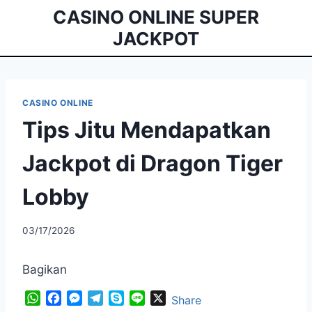
Skip
CASINO ONLINE SUPER
to
JACKPOT
content
CASINO ONLINE
Tips Jitu Mendapatkan
Jackpot di Dragon Tiger
Lobby
By
03/17/2026
adminmilk
Bagikan
W
F
M
T
S
L
X
Share