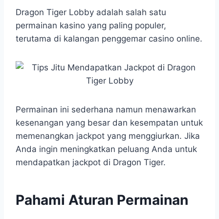
h
a
e
e
k
i
a
c
s
l
y
n
Dragon Tiger Lobby adalah salah satu
t
e
s
e
p
e
permainan kasino yang paling populer,
s
b
e
g
e
terutama di kalangan penggemar casino online.
A
o
n
r
p
o
g
a
p
k
e
m
r
Permainan ini sederhana namun menawarkan
kesenangan yang besar dan kesempatan untuk
memenangkan jackpot yang menggiurkan. Jika
Anda ingin meningkatkan peluang Anda untuk
mendapatkan jackpot di Dragon Tiger.
Pahami Aturan Permainan