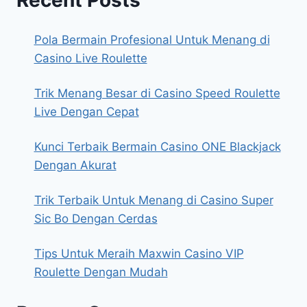
Pola Bermain Profesional Untuk Menang di
Casino Live Roulette
Trik Menang Besar di Casino Speed Roulette
Live Dengan Cepat
Kunci Terbaik Bermain Casino ONE Blackjack
Dengan Akurat
Trik Terbaik Untuk Menang di Casino Super
Sic Bo Dengan Cerdas
Tips Untuk Meraih Maxwin Casino VIP
Roulette Dengan Mudah