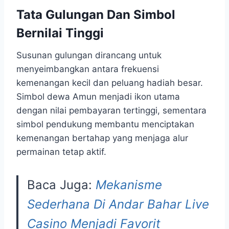
Tata Gulungan Dan Simbol
Bernilai Tinggi
Susunan gulungan dirancang untuk
menyeimbangkan antara frekuensi
kemenangan kecil dan peluang hadiah besar.
Simbol dewa Amun menjadi ikon utama
dengan nilai pembayaran tertinggi, sementara
simbol pendukung membantu menciptakan
kemenangan bertahap yang menjaga alur
permainan tetap aktif.
Baca Juga:
Mekanisme
Sederhana Di Andar Bahar Live
Casino Menjadi Favorit