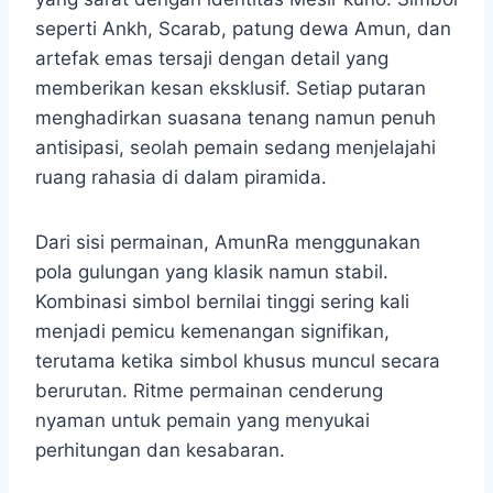
seperti Ankh, Scarab, patung dewa Amun, dan
artefak emas tersaji dengan detail yang
memberikan kesan eksklusif. Setiap putaran
menghadirkan suasana tenang namun penuh
antisipasi, seolah pemain sedang menjelajahi
ruang rahasia di dalam piramida.
Dari sisi permainan, AmunRa menggunakan
pola gulungan yang klasik namun stabil.
Kombinasi simbol bernilai tinggi sering kali
menjadi pemicu kemenangan signifikan,
terutama ketika simbol khusus muncul secara
berurutan. Ritme permainan cenderung
nyaman untuk pemain yang menyukai
perhitungan dan kesabaran.