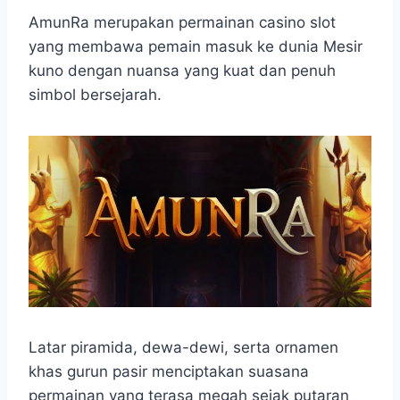
h
a
e
e
k
i
a
c
s
l
y
n
AmunRa merupakan permainan casino slot
t
e
s
e
p
e
yang membawa pemain masuk ke dunia Mesir
s
b
e
g
e
kuno dengan nuansa yang kuat dan penuh
A
o
n
r
simbol bersejarah.
p
o
g
a
p
k
e
m
r
Latar piramida, dewa-dewi, serta ornamen
khas gurun pasir menciptakan suasana
permainan yang terasa megah sejak putaran