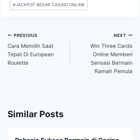
#
JACKPOT BESAR CASINO ONLINE
Post
PREVIOUS
NEXT
Cara Memilih Saat
Win Three Cards
navigation
Tepat Di European
Online Memberi
Roulette
Sensasi Bermain
Ramah Pemula
Similar Posts