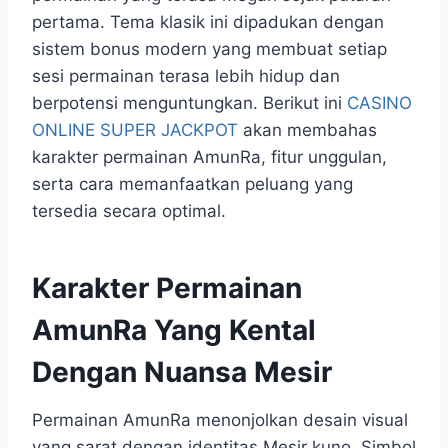
pertama. Tema klasik ini dipadukan dengan
sistem bonus modern yang membuat setiap
sesi permainan terasa lebih hidup dan
berpotensi menguntungkan. Berikut ini
CASINO
ONLINE SUPER JACKPOT
akan membahas
karakter permainan AmunRa, fitur unggulan,
serta cara memanfaatkan peluang yang
tersedia secara optimal.
Karakter Permainan
AmunRa Yang Kental
Dengan Nuansa Mesir
Permainan AmunRa menonjolkan desain visual
yang sarat dengan identitas Mesir kuno. Simbol