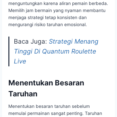
menguntungkan karena aliran pemain berbeda.
Memilih jam bermain yang nyaman membantu
menjaga strategi tetap konsisten dan
mengurangi risiko taruhan emosional.
Baca Juga:
Strategi Menang
Tinggi Di Quantum Roulette
Live
Menentukan Besaran
Taruhan
Menentukan besaran taruhan sebelum
memulai permainan sangat penting. Taruhan