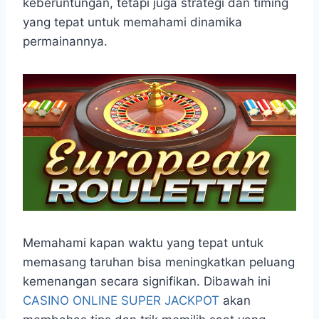
keberuntungan, tetapi juga strategi dan timing
s
b
e
g
e
yang tepat untuk memahami dinamika
A
o
n
r
permainannya.
p
o
g
a
p
k
e
m
r
Memahami kapan waktu yang tepat untuk
memasang taruhan bisa meningkatkan peluang
kemenangan secara signifikan. Dibawah ini
CASINO ONLINE SUPER JACKPOT
akan