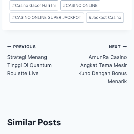
Post
#
Casino Gacor Hari Ini
#
CASINO ONLINE
Tags:
#
CASINO ONLINE SUPER JACKPOT
#
Jackpot Casino
Post
PREVIOUS
NEXT
Strategi Menang
AmunRa Casino
navigation
Tinggi Di Quantum
Angkat Tema Mesir
Roulette Live
Kuno Dengan Bonus
Menarik
Similar Posts