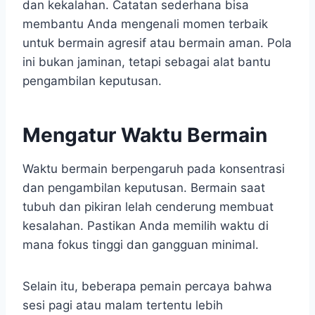
dan kekalahan. Catatan sederhana bisa
membantu Anda mengenali momen terbaik
untuk bermain agresif atau bermain aman. Pola
ini bukan jaminan, tetapi sebagai alat bantu
pengambilan keputusan.
Mengatur Waktu Bermain
Waktu bermain berpengaruh pada konsentrasi
dan pengambilan keputusan. Bermain saat
tubuh dan pikiran lelah cenderung membuat
kesalahan. Pastikan Anda memilih waktu di
mana fokus tinggi dan gangguan minimal.
Selain itu, beberapa pemain percaya bahwa
sesi pagi atau malam tertentu lebih